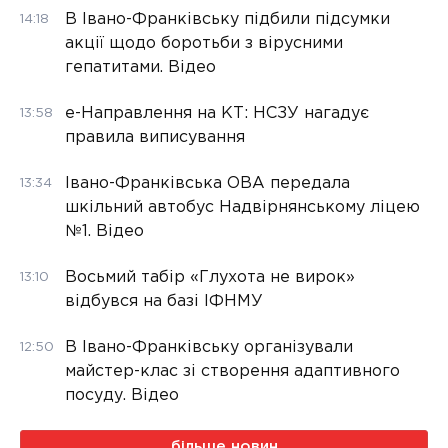
В Івано-Франківську підбили підсумки
14:18
акції щодо боротьби з вірусними
гепатитами. Відео
е-Направлення на КТ: НСЗУ нагадує
13:58
правила виписування
Івано-Франківська ОВА передала
13:34
шкільний автобус Надвірнянському ліцею
№1. Відео
Восьмий табір «Глухота не вирок»
13:10
відбувся на базі ІФНМУ
В Івано-Франківську організували
12:50
майстер-клас зі створення адаптивного
посуду. Відео
більше новин