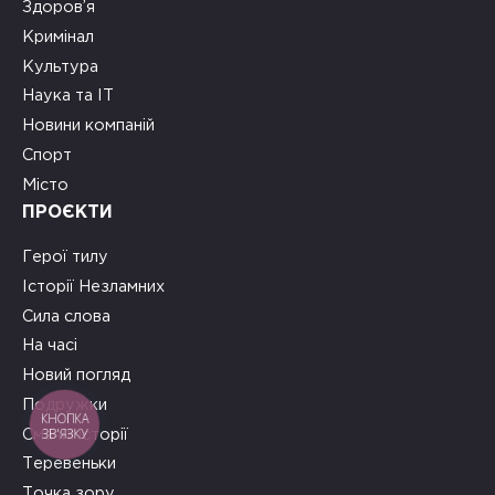
Здоров’я
Кримінал
Культура
Наука та ІТ
Новини компаній
Спорт
Місто
ПРОЄКТИ
Герої тилу
Історії Незламних
Сила слова
На часі
Новий погляд
Подружки
КНОПКА
ЗВ'ЯЗКУ
Смачні історії
Теревеньки
Точка зору