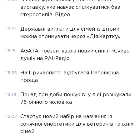
виставку, яка навчає спілкуватися без
стереотипів. Відео
Державні виплати для сімей із дітьми
16:39
можна отримувати через «Дія.Картку»
AGATA презентувала новий сингл «Сяйво
16:16
душі» на РАІ-Радіо
На Прикарпатті відбулася Патріарша
15:55
проща
Понад три доби пошуків: у лісі розшукали
15:33
76-річного чоловіка
Стартує новий набір на навчання із
15:07
сонячної енергетики для ветеранів та їхніх
сімей