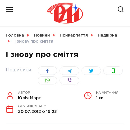
Skip
to
content
НОВИНИ
Головна
Новини
Прикарпаття
Надвірна
І знову про сміття
СВІТ
І знову про сміття
Поширити:
УКРАЇНА
АВТОР
НА ЧИТАННЯ
Юлія Март
1 хв
ОПУБЛІКОВАНО
20.07.2012 о 16:23