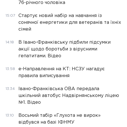
76-річного чоловіка
Стартує новий набір на навчання із
15:07
сонячної енергетики для ветеранів та їхніх
сімей
В Івано-Франківську підбили підсумки
14:18
акції щодо боротьби з вірусними
гепатитами. Відео
е-Направлення на КТ: НСЗУ нагадує
13:58
правила виписування
Івано-Франківська ОВА передала
13:34
шкільний автобус Надвірнянському ліцею
№1. Відео
Восьмий табір «Глухота не вирок»
13:10
відбувся на базі ІФНМУ