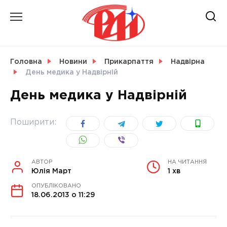
Skip
to
content
НОВИНИ
Головна
Новини
Прикарпаття
Надвірна
День медика у Надвірній
СВІТ
День медика у Надвірній
Поширити:
УКРАЇНА
АВТОР
НА ЧИТАННЯ
Юлія Март
1 хв
ОПУБЛІКОВАНО
18.06.2013 о 11:29