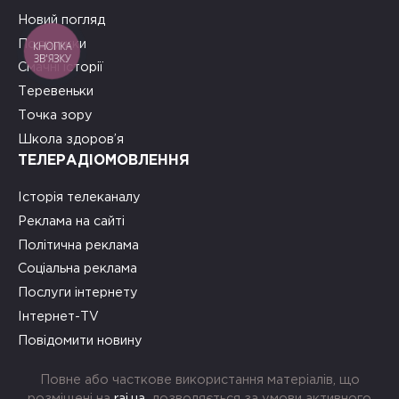
Новий погляд
Подружки
КНОПКА
ЗВ'ЯЗКУ
Смачні історії
Теревеньки
Точка зору
Школа здоров’я
ТЕЛЕРАДІОМОВЛЕННЯ
Історія телеканалу
Реклама на сайті
Політична реклама
Соціальна реклама
Послуги інтернету
Інтернет-TV
Повідомити новину
Повне або часткове використання матеріалів, що
розміщені на
rai.ua
, дозволяється за умови активного