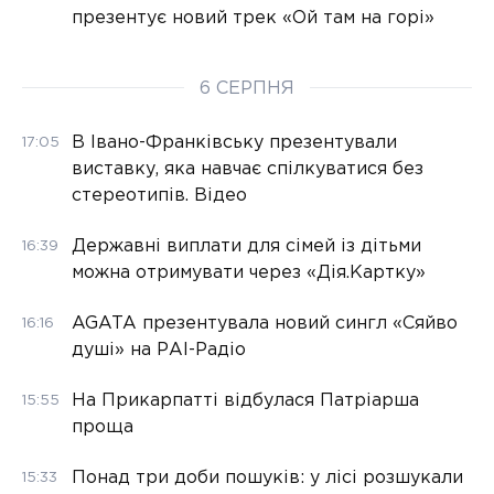
презентує новий трек «Ой там на горі»
6 СЕРПНЯ
В Івано-Франківську презентували
17:05
виставку, яка навчає спілкуватися без
стереотипів. Відео
Державні виплати для сімей із дітьми
16:39
можна отримувати через «Дія.Картку»
AGATA презентувала новий сингл «Сяйво
16:16
душі» на РАІ-Радіо
На Прикарпатті відбулася Патріарша
15:55
проща
Понад три доби пошуків: у лісі розшукали
15:33