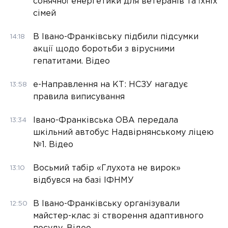
сонячної енергетики для ветеранів та їхніх
сімей
В Івано-Франківську підбили підсумки
14:18
акції щодо боротьби з вірусними
гепатитами. Відео
е-Направлення на КТ: НСЗУ нагадує
13:58
правила виписування
Івано-Франківська ОВА передала
13:34
шкільний автобус Надвірнянському ліцею
№1. Відео
Восьмий табір «Глухота не вирок»
13:10
відбувся на базі ІФНМУ
В Івано-Франківську організували
12:50
майстер-клас зі створення адаптивного