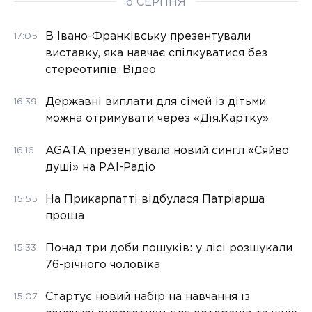
6 СЕРПНЯ
В Івано-Франківську презентували
17:05
виставку, яка навчає спілкуватися без
стереотипів. Відео
Державні виплати для сімей із дітьми
16:39
можна отримувати через «Дія.Картку»
AGATA презентувала новий сингл «Сяйво
16:16
душі» на РАІ-Радіо
На Прикарпатті відбулася Патріарша
15:55
проща
Понад три доби пошуків: у лісі розшукали
15:33
76-річного чоловіка
Стартує новий набір на навчання із
15:07