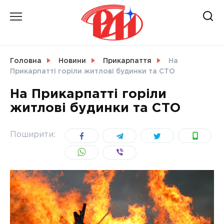
Skip
to
content
НОВИНИ
Головна
Новини
Прикарпаття
На
Прикарпатті горіли житлові будинки та СТО
СВІТ
На Прикарпатті горіли
житлові будинки та СТО
УКРАЇНА
Поширити: