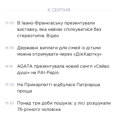
6 СЕРПНЯ
В Івано-Франківську презентували
17:05
виставку, яка навчає спілкуватися без
стереотипів. Відео
Державні виплати для сімей із дітьми
16:39
можна отримувати через «Дія.Картку»
AGATA презентувала новий сингл «Сяйво
16:16
душі» на РАІ-Радіо
На Прикарпатті відбулася Патріарша
15:55
проща
Понад три доби пошуків: у лісі розшукали
15:33
76-річного чоловіка