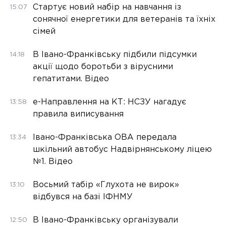
Стартує новий набір на навчання із
15:07
сонячної енергетики для ветеранів та їхніх
сімей
В Івано-Франківську підбили підсумки
14:18
акції щодо боротьби з вірусними
гепатитами. Відео
е-Направлення на КТ: НСЗУ нагадує
13:58
правила виписування
Івано-Франківська ОВА передала
13:34
шкільний автобус Надвірнянському ліцею
№1. Відео
Восьмий табір «Глухота не вирок»
13:10
відбувся на базі ІФНМУ
В Івано-Франківську організували
12:50