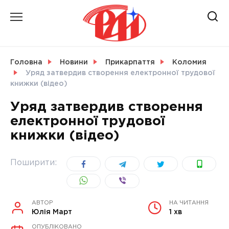
Skip
to
content
НОВИНИ
Головна
Новини
Прикарпаття
Коломия
Уряд затвердив створення електронної трудової
СВІТ
книжки (відео)
Уряд затвердив створення
електронної трудової
книжки (відео)
УКРАЇНА
Поширити:
АВТОР
НА ЧИТАННЯ
Юлія Март
1 хв
ОПУБЛІКОВАНО