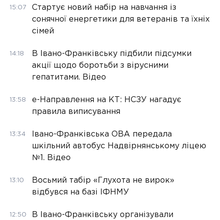
Стартує новий набір на навчання із
15:07
сонячної енергетики для ветеранів та їхніх
сімей
В Івано-Франківську підбили підсумки
14:18
акції щодо боротьби з вірусними
гепатитами. Відео
е-Направлення на КТ: НСЗУ нагадує
13:58
правила виписування
Івано-Франківська ОВА передала
13:34
шкільний автобус Надвірнянському ліцею
№1. Відео
Восьмий табір «Глухота не вирок»
13:10
відбувся на базі ІФНМУ
В Івано-Франківську організували
12:50