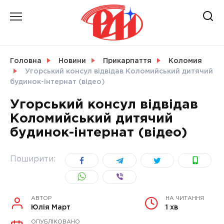
Skip
to
content
НОВИНИ
Головна
Новини
Прикарпаття
Коломия
Угорський консул відвідав Коломийський дитячий
СВІТ
будинок-інтернат (відео)
Угорський консул відвідав
Коломийський дитячий
будинок-інтернат (відео)
УКРАЇНА
Поширити:
АВТОР
НА ЧИТАННЯ
Юлія Март
1 хв
ОПУБЛІКОВАНО