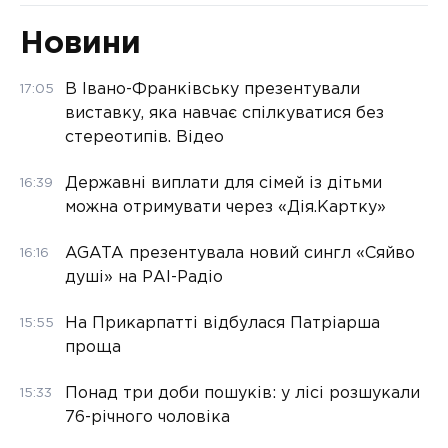
Новини
В Івано-Франківську презентували
17:05
виставку, яка навчає спілкуватися без
стереотипів. Відео
Державні виплати для сімей із дітьми
16:39
можна отримувати через «Дія.Картку»
AGATA презентувала новий сингл «Сяйво
16:16
душі» на РАІ-Радіо
На Прикарпатті відбулася Патріарша
15:55
проща
Понад три доби пошуків: у лісі розшукали
15:33
76-річного чоловіка