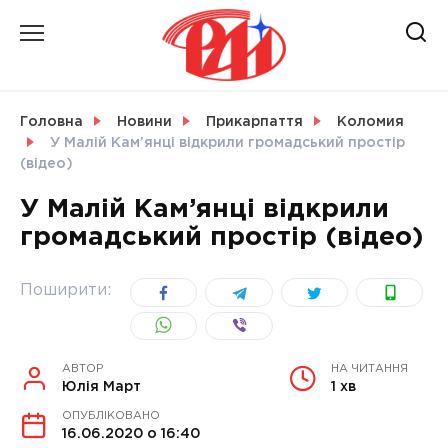
Skip
to
content
НОВИНИ
Головна
Новини
Прикарпаття
Коломия
У Малій Кам’янці відкрили громадський простір
СВІТ
(відео)
У Малій Кам’янці відкрили
громадський простір (відео)
УКРАЇНА
Поширити:
АВТОР
НА ЧИТАННЯ
Юлія Март
1 хв
ОПУБЛІКОВАНО
16.06.2020 о 16:40