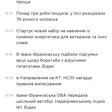
проща
Понад три доби пошуків: у лісі розшукали
15:33
76-річного чоловіка
Стартує новий набір на навчання із
15:07
сонячної енергетики для ветеранів та їхніх
сімей
В Івано-Франківську підбили підсумки
14:18
акції щодо боротьби з вірусними
гепатитами. Відео
е-Направлення на КТ: НСЗУ нагадує
13:58
правила виписування
Івано-Франківська ОВА передала
13:34
шкільний автобус Надвірнянському ліцею
№1. Відео