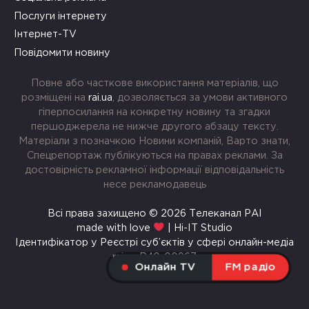
Послуги інтернету
Інтернет-TV
Повідомити новину
Повне або часткове використання матеріалів, що
розміщені на
rai.ua
, дозволяється за умови активного
гіперпосилання на конкретну новину та згадки
першоджерела не нижче другого абзацу тексту.
Матеріали з позначкою Новини компаній, Варто знати,
Спецрепортаж публікуються на правах реклами. За
достовірність рекламної інформації відповідальність
несе рекламодавець
Всі права захищено © 2026 Телеканал РАІ
made with love
| Hi-IT Studio
Ідентифікатор у Реєстрі суб’єктів у сфері онлайн-медіа
rai.ua R40-00967
Онлайн TV
FM радіо