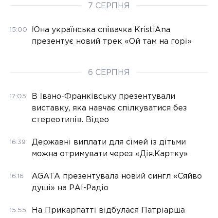
7 СЕРПНЯ
Юна українська співачка KristiAna
15:00
презентує новий трек «Ой там на горі»
6 СЕРПНЯ
В Івано-Франківську презентували
17:05
виставку, яка навчає спілкуватися без
стереотипів. Відео
Державні виплати для сімей із дітьми
16:39
можна отримувати через «Дія.Картку»
AGATA презентувала новий сингл «Сяйво
16:16
душі» на РАІ-Радіо
На Прикарпатті відбулася Патріарша
15:55