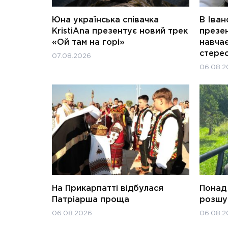
Юна українська співачка
В Іван
KristiAna презентує новий трек
презен
«Ой там на горі»
навчає
стерео
07.08.2026
06.08.2
На Прикарпатті відбулася
Понад 
Патріарша проща
розшук
06.08.2026
06.08.2