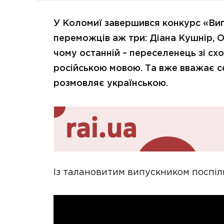
У Коломиї завершився конкурс «Ви
переможців аж три: Діана Кушнір, О
чому останній – переселенець зі сх
російською мовою. Та вже вважає с
розмовляє українською.
Із талановитим випускником поспілк