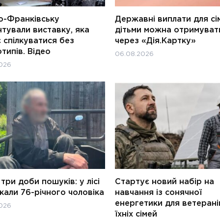
о-Франківську
Державні виплати для сім
тували виставку, яка
дітьми можна отримуват
 спілкуватися без
через «Дія.Картку»
типів. Відео
06.08.2026
026
три доби пошуків: у лісі
Стартує новий набір на
али 76-річного чоловіка
навчання із сонячної
енергетики для ветерані
026
їхніх сімей