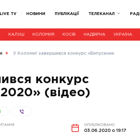
LIVE TV
НОВИНИ
ПУБЛІКАЦІЇ
ТЕЛЕКАНАЛ
РАД
А
КАЛУШ
КОЛОМИЯ
КОСІВ
НАДВІРНА
УКРАЇНА
я
У Коломиї завершився конкурс «Випускник
шився конкурс
2020» (відео)
ИТАННЯ
ОПУБЛІКОВАНО
03.06.2020 о 19:17