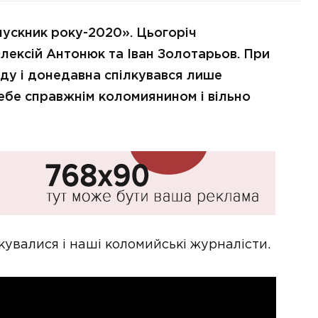
пускник року-2020». Цьогоріч
лексій Антонюк та Іван Золотарьов. При
оду і донедавна спілкувався лише
ебе справжнім коломиянином і вільно
увалися і наші коломийські журналісти.