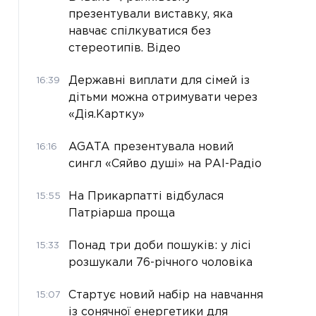
презентували виставку, яка
навчає спілкуватися без
стереотипів. Відео
Державні виплати для сімей із
16:39
дітьми можна отримувати через
«Дія.Картку»
AGATA презентувала новий
16:16
сингл «Сяйво душі» на РАІ-Радіо
На Прикарпатті відбулася
15:55
Патріарша проща
Понад три доби пошуків: у лісі
15:33
розшукали 76-річного чоловіка
Стартує новий набір на навчання
15:07
із сонячної енергетики для