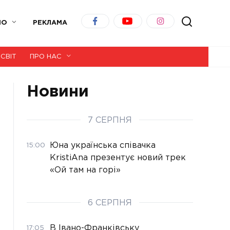
ІО
РЕКЛАМА
СВІТ
ПРО НАС
Новини
7 СЕРПНЯ
Юна українська співачка
15:00
KristiAna презентує новий трек
«Ой там на горі»
6 СЕРПНЯ
В Івано-Франківську
17:05