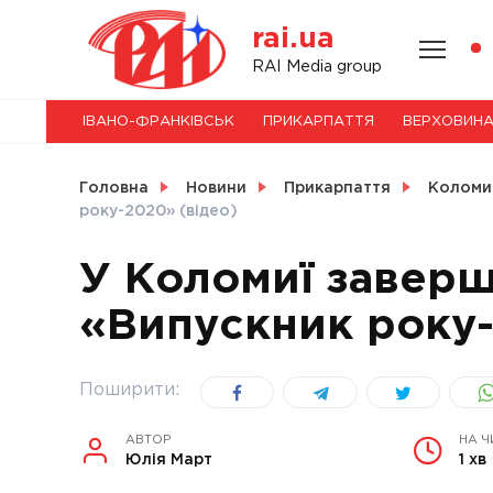
Skip
rai.ua
to
content
НОВИНИ
RAI Media group
ІВАНО-ФРАНКІВСЬК
ПРИКАРПАТТЯ
ВЕРХОВИН
СВІТ
Головна
Новини
Прикарпаття
Коломи
року-2020» (відео)
У Коломиї завер
УКРАЇНА
«Випускник року-
Поширити:
АВТОР
НА Ч
Юлія Март
1 хв