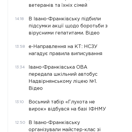
ветеранів та їхніх сімей
В Івано-Франківську підбили
14:18
підсумки акції щодо боротьби з
вірусними гепатитами. Відео
е-Направлення на КТ: НСЗУ
13:58
нагадує правила виписування
Івано-Франківська ОВА
13:34
передала шкільний автобус
Надвірнянському ліцею №1.
Відео
Восьмий табір «Глухота не
13:10
вирок» відбувся на базі ІФНМУ
В Івано-Франківську
12:50
організували майстер-клас зі