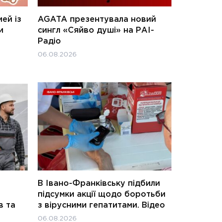
ей із
AGATA презентувала новий
и
сингл «Сяйво душі» на РАІ-
Радіо
06.08.2026
В Івано-Франківську підбили
підсумки акції щодо боротьби
в та
з вірусними гепатитами. Відео
06.08.2026