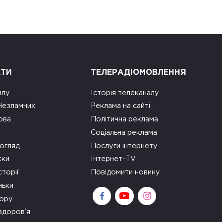
КТИ
ТЕЛЕРАДІОМОВЛЕННЯ
илу
Історія телеканалу
 Незламних
Реклама на сайті
ова
Політична реклама
Соціальна реклама
огляд
Послуги інтернету
ки
Інтернет-TV
сторії
Повідомити новину
ньки
зору
здоров’я