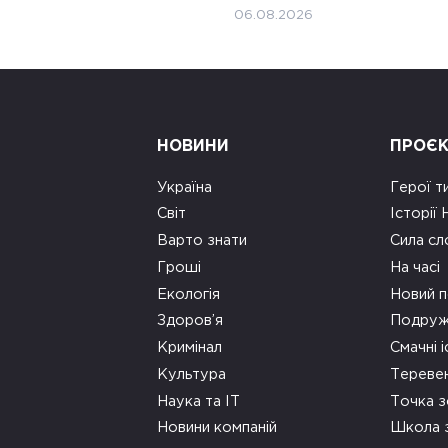
06.08.2026
НОВИНИ
ПРОЄ
Україна
Герої т
Світ
Історії
Варто знати
Сила сл
Гроші
На часі
Екологія
Новий п
Здоров’я
Подруж
Кримінал
Смачні і
Культура
Тереве
Наука та ІТ
Точка 
Новини компаній
Школа 