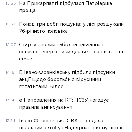
На Прикарпатті відбулася Патріарша
15:55
проща
Понад три доби пошуків: у лісі розшукали
15:33
76-річного чоловіка
Стартує новий набір на навчання із
15:07
сонячної енергетики для ветеранів та їхніх
сімей
В Івано-Франківську підбили підсумки
14:18
акції щодо боротьби з вірусними
гепатитами. Відео
е-Направлення на КТ: НСЗУ нагадує
13:58
правила виписування
Івано-Франківська ОВА передала
13:34
шкільний автобус Надвірнянському ліцею