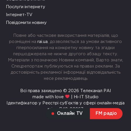
Послуги інтернету
Інтернет-TV
Повідомити новину
Повне або часткове використання матеріалів, що
розміщені на
rai.ua
, дозволяється за умови активного
гіперпосилання на конкретну новину та згадки
першоджерела не нижче другого абзацу тексту.
Матеріали з позначкою Новини компаній, Варто знати,
Спецрепортаж публікуються на правах реклами. За
достовірність рекламної інформації відповідальність
несе рекламодавець
Всі права захищено © 2026 Телеканал РАІ
made with love
| Hi-IT Studio
Ідентифікатор у Реєстрі суб’єктів у сфері онлайн-медіа
rai.ua R40-00967
Онлайн TV
FM радіо