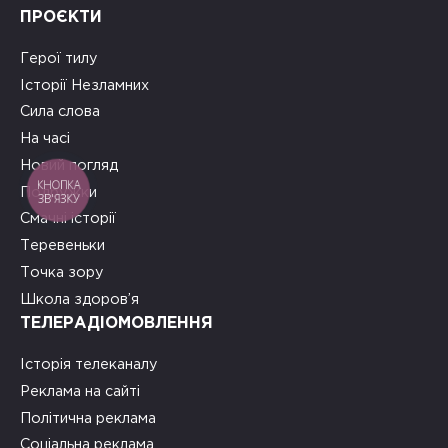
ПРОЄКТИ
Герої тилу
Історії Незламних
Сила слова
На часі
Новий погляд
КНОПКА
Подружки
ЗВ'ЯЗКУ
Смачні історії
Теревеньки
Точка зору
Школа здоров’я
ТЕЛЕРАДІОМОВЛЕННЯ
Історія телеканалу
Реклама на сайті
Політична реклама
Соціальна реклама