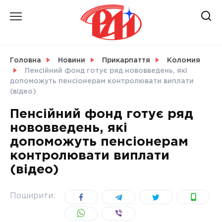
Skip
to
content
НОВИНИ
Головна
Новини
Прикарпаття
Коломия
Пенсійний фонд готує ряд нововведень, які
СВІТ
допоможуть пенсіонерам контролювати виплати
(відео)
Пенсійний фонд готує ряд
нововведень, які
УКРАЇНА
допоможуть пенсіонерам
контролювати виплати
(відео)
Поширити: