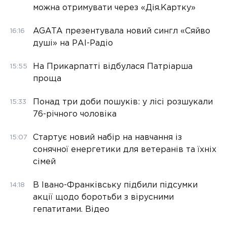
можна отримувати через «Дія.Картку»
AGATA презентувала новий сингл «Сяйво
16:16
душі» на РАІ-Радіо
На Прикарпатті відбулася Патріарша
15:55
проща
Понад три доби пошуків: у лісі розшукали
15:33
76-річного чоловіка
Стартує новий набір на навчання із
15:07
сонячної енергетики для ветеранів та їхніх
сімей
В Івано-Франківську підбили підсумки
14:18
акції щодо боротьби з вірусними
гепатитами. Відео