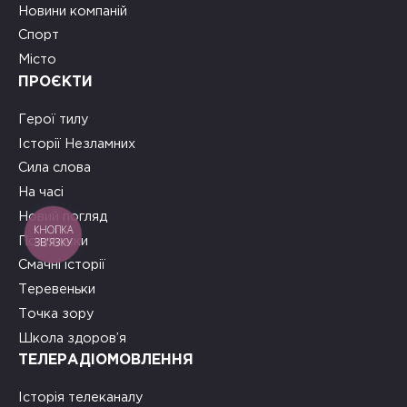
Новини компаній
Спорт
Місто
ПРОЄКТИ
Герої тилу
Історії Незламних
Сила слова
На часі
Новий погляд
КНОПКА
Подружки
ЗВ'ЯЗКУ
Смачні історії
Теревеньки
Точка зору
Школа здоров’я
ТЕЛЕРАДІОМОВЛЕННЯ
Історія телеканалу