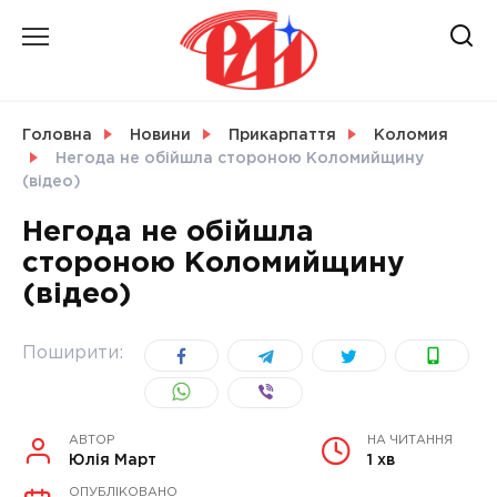
Skip
to
content
НОВИНИ
Головна
Новини
Прикарпаття
Коломия
Негода не обійшла стороною Коломийщину
СВІТ
(відео)
Негода не обійшла
стороною Коломийщину
(відео)
УКРАЇНА
Поширити:
АВТОР
НА ЧИТАННЯ
Юлія Март
1 хв
ОПУБЛІКОВАНО