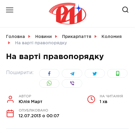
Skip
to
content
НОВИНИ
Головна
Новини
Прикарпаття
Коломия
На варті правопорядку
СВІТ
На варті правопорядку
Поширити:
УКРАЇНА
АВТОР
НА ЧИТАННЯ
Юлія Март
1 хв
ОПУБЛІКОВАНО
12.07.2013 о 00:07