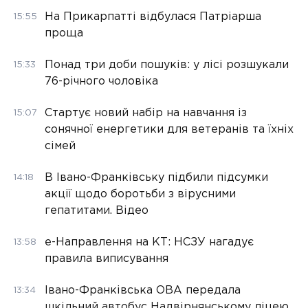
На Прикарпатті відбулася Патріарша
15:55
проща
Понад три доби пошуків: у лісі розшукали
15:33
76-річного чоловіка
Стартує новий набір на навчання із
15:07
сонячної енергетики для ветеранів та їхніх
сімей
В Івано-Франківську підбили підсумки
14:18
акції щодо боротьби з вірусними
гепатитами. Відео
е-Направлення на КТ: НСЗУ нагадує
13:58
правила виписування
Івано-Франківська ОВА передала
13:34
шкільний автобус Надвірнянському ліцею