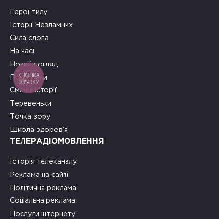
Герої тилу
Історії Незламних
Сила слова
На часі
Новий погляд
КНОПКА
Подружки
ЗВ'ЯЗКУ
Смачні історії
Теревеньки
Точка зору
Школа здоров’я
ТЕЛЕРАДІОМОВЛЕННЯ
Історія телеканалу
Реклама на сайті
Політична реклама
Соціальна реклама
Послуги інтернету