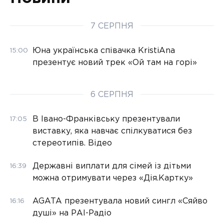
7 СЕРПНЯ
Юна українська співачка KristiAna
15:00
презентує новий трек «Ой там на горі»
6 СЕРПНЯ
В Івано-Франківську презентували
17:05
виставку, яка навчає спілкуватися без
стереотипів. Відео
Державні виплати для сімей із дітьми
16:39
можна отримувати через «Дія.Картку»
AGATA презентувала новий сингл «Сяйво
16:16
душі» на РАІ-Радіо