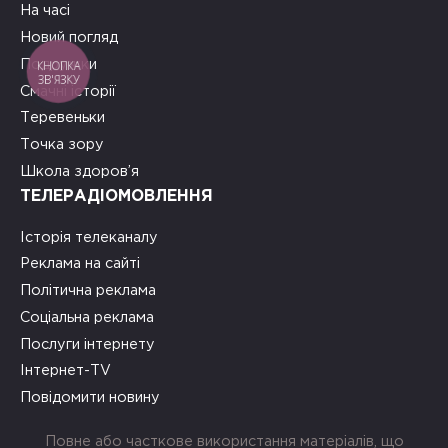
На часі
Новий погляд
Подружки
КНОПКА
ЗВ'ЯЗКУ
Смачні історії
Теревеньки
Точка зору
Школа здоров’я
ТЕЛЕРАДІОМОВЛЕННЯ
Історія телеканалу
Реклама на сайті
Політична реклама
Соціальна реклама
Послуги інтернету
Інтернет-TV
Повідомити новину
Повне або часткове використання матеріалів, що