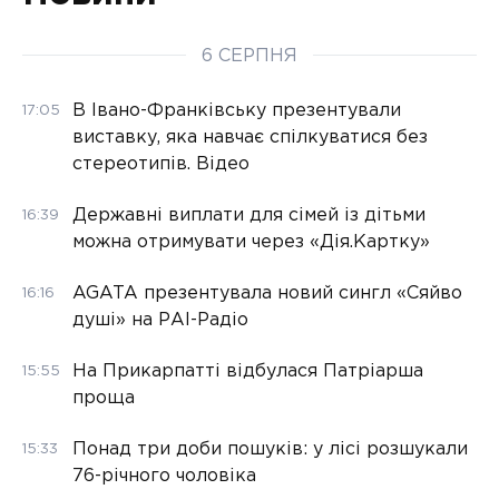
6 СЕРПНЯ
В Івано-Франківську презентували
17:05
виставку, яка навчає спілкуватися без
стереотипів. Відео
Державні виплати для сімей із дітьми
16:39
можна отримувати через «Дія.Картку»
AGATA презентувала новий сингл «Сяйво
16:16
душі» на РАІ-Радіо
На Прикарпатті відбулася Патріарша
15:55
проща
Понад три доби пошуків: у лісі розшукали
15:33
76-річного чоловіка