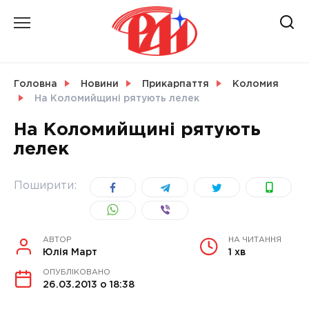
Skip
to
content
НОВИНИ
Головна
Новини
Прикарпаття
Коломия
На Коломийщині рятують лелек
СВІТ
На Коломийщині рятують
лелек
УКРАЇНА
Поширити:
АВТОР
НА ЧИТАННЯ
Юлія Март
1 хв
ОПУБЛІКОВАНО
26.03.2013 о 18:38