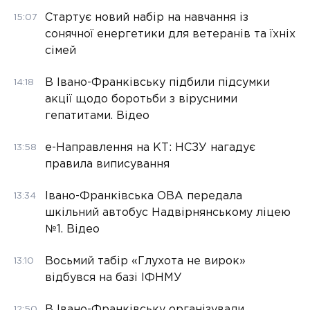
Стартує новий набір на навчання із
15:07
сонячної енергетики для ветеранів та їхніх
сімей
В Івано-Франківську підбили підсумки
14:18
акції щодо боротьби з вірусними
гепатитами. Відео
е-Направлення на КТ: НСЗУ нагадує
13:58
правила виписування
Івано-Франківська ОВА передала
13:34
шкільний автобус Надвірнянському ліцею
№1. Відео
Восьмий табір «Глухота не вирок»
13:10
відбувся на базі ІФНМУ
В Івано-Франківську організували
12:50