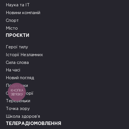
Наука та ІТ
Новини компаній
Спорт
Місто
ПРОЄКТИ
Герої тилу
Історії Незламних
Сила слова
На часі
Новий погляд
Подружки
КНОПКА
Смачні історії
ЗВ'ЯЗКУ
Теревеньки
Точка зору
Школа здоров’я
ТЕЛЕРАДІОМОВЛЕННЯ