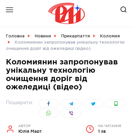
Skip
to
content
НОВИНИ
Головна
Новини
Прикарпаття
Коломия
Коломиянин запропонував унікальну технологію
СВІТ
очищення доріг від ожеледиці (відео)
Коломиянин запропонував
унікальну технологію
очищення доріг від
УКРАЇНА
ожеледиці (відео)
Поширити:
АВТОР
НА ЧИТАННЯ
Юлія Март
1 хв