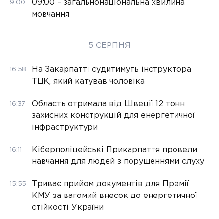
09:00 – загальнонаціональна хвилина
9:00
мовчання
5 СЕРПНЯ
На Закарпатті судитимуть інструктора
16:58
ТЦК, який катував чоловіка
Область отримала від Швеції 12 тонн
16:37
захисних конструкцій для енергетичної
інфраструктури
Кіберполіцейські Прикарпаття провели
16:11
навчання для людей з порушеннями слуху
Триває прийом документів для Премії
15:55
КМУ за вагомий внесок до енергетичної
стійкості України