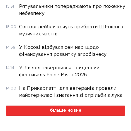
Рятувальники попереджають про пожежну
15:31
небезпеку
Світові лейбли хочуть прибрати ШІ-пісні з
15:00
музичних чартів
У Косові відбувся семінар щодо
14:39
фінансування розвитку агробізнесу
У Львові завершився триденний
14:14
фестиваль Faine Misto 2026
На Прикарпатті для ветеранів провели
14:00
майстер-клас і змагання зі стрільби з лука
більше новин