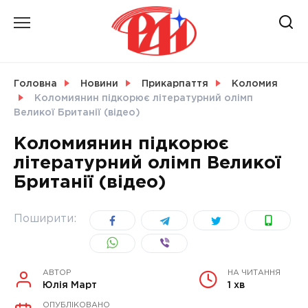
Skip
to
content
НОВИНИ
Головна
Новини
Прикарпаття
Коломия
Коломиянин підкорює літературний олімп
СВІТ
Великої Британії (відео)
Коломиянин підкорює
літературний олімп Великої
Британії (відео)
УКРАЇНА
Поширити:
АВТОР
НА ЧИТАННЯ
Юлія Март
1 хв
ОПУБЛІКОВАНО