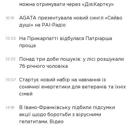
можна отримувати через «Дія.Картку»
AGATA презентувала новий сингл «Сяйво
16:16
душі» на РАІ-Радіо
На Прикарпатті відбулася Патріарша
15:55
проща
Понад три доби пошуків: у лісі розшукали
15:33
76-річного чоловіка
Стартує новий набір на навчання із
15:07
сонячної енергетики для ветеранів та їхніх
сімей
В Івано-Франківську підбили підсумки
14:18
акції щодо боротьби з вірусними
гепатитами. Відео