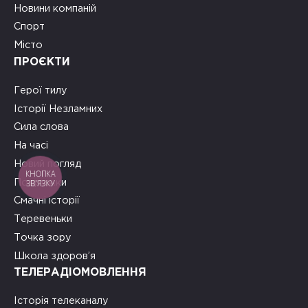
Новини компаній
Спорт
Місто
ПРОЄКТИ
Герої тилу
Історії Незламних
Сила слова
На часі
Новий погляд
КНОПКА
Подружки
ЗВ'ЯЗКУ
Смачні історії
Теревеньки
Точка зору
Школа здоров’я
ТЕЛЕРАДІОМОВЛЕННЯ
Історія телеканалу