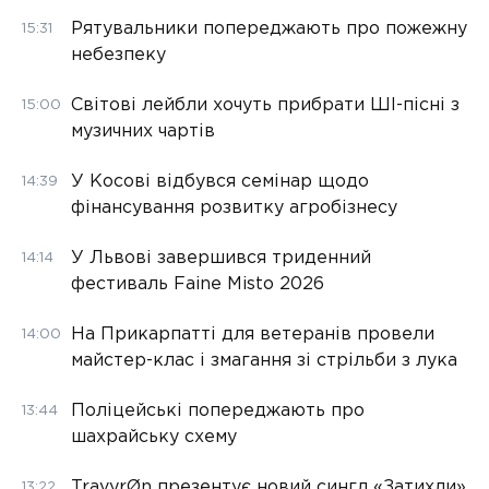
Рятувальники попереджають про пожежну
15:31
небезпеку
Світові лейбли хочуть прибрати ШІ-пісні з
15:00
музичних чартів
У Косові відбувся семінар щодо
14:39
фінансування розвитку агробізнесу
У Львові завершився триденний
14:14
фестиваль Faine Misto 2026
На Прикарпатті для ветеранів провели
14:00
майстер-клас і змагання зі стрільби з лука
Поліцейські попереджають про
13:44
шахрайську схему
TravyrØn презентує новий сингл «Затихли»
13:22