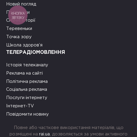
Новий погляд
Подружки
КНОПКА
ЗВ'ЯЗКУ
Смачні історії
Теревеньки
Точка зору
Школа здоров’я
ТЕЛЕРАДІОМОВЛЕННЯ
Історія телеканалу
Реклама на сайті
Політична реклама
Соціальна реклама
Послуги інтернету
Інтернет-TV
Повідомити новину
Повне або часткове використання матеріалів, що
розміщені на
rai.ua
, дозволяється за умови активного