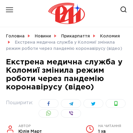
Skip
to
content
НОВИНИ
Головна
Новини
Прикарпаття
Коломия
Екстрена медична служба у Коломиї змінила
СВІТ
режим роботи через пандемію коронавірусу (відео)
Екстрена медична служба у
Коломиї змінила режим
роботи через пандемію
УКРАЇНА
коронавірусу (відео)
Поширити:
АВТОР
НА ЧИТАННЯ
Юлія Март
1 хв