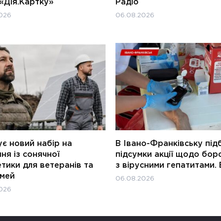
«Дія.Картку»
Радіо
026
06.08.2026
є новий набір на
В Івано-Франківську під
ня із сонячної
підсумки акції щодо бор
тики для ветеранів та
з вірусними гепатитами. 
імей
06.08.2026
026