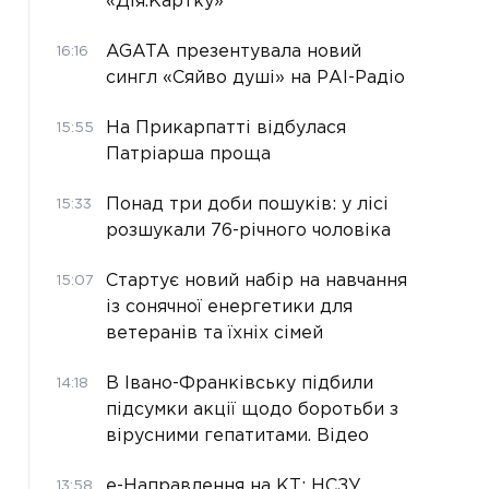
«Дія.Картку»
AGATA презентувала новий
16:16
сингл «Сяйво душі» на РАІ-Радіо
На Прикарпатті відбулася
15:55
Патріарша проща
Понад три доби пошуків: у лісі
15:33
розшукали 76-річного чоловіка
Стартує новий набір на навчання
15:07
із сонячної енергетики для
ветеранів та їхніх сімей
В Івано-Франківську підбили
14:18
підсумки акції щодо боротьби з
вірусними гепатитами. Відео
е-Направлення на КТ: НСЗУ
13:58