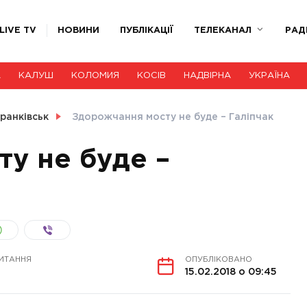
LIVE TV
НОВИНИ
ПУБЛІКАЦІЇ
ТЕЛЕКАНАЛ
РАД
А
КАЛУШ
КОЛОМИЯ
КОСІВ
НАДВІРНА
УКРАЇНА
ранківськ
Здорожчання мосту не буде – Галіпчак
у не буде –
ИТАННЯ
ОПУБЛІКОВАНО
15.02.2018 о 09:45