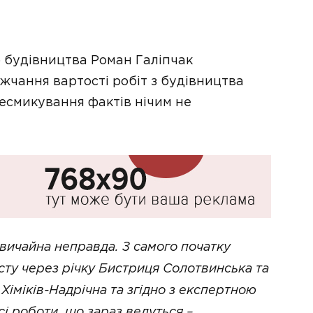
 будівництва Роман Галіпчак
чання вартості робіт з будівництва
ресмикування фактів нічим не
вичайна неправда. З самого початку
сту через річку Бистриця Солотвинська та
 Хіміків-Надрічна та згідно з експертною
сі роботи, що зараз ведуться –