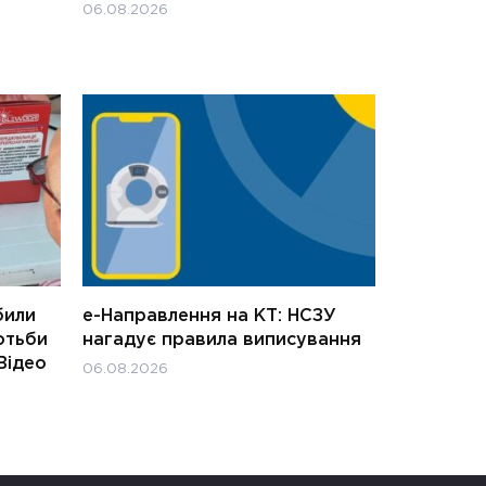
06.08.2026
били
е-Направлення на КТ: НСЗУ
отьби
нагадує правила виписування
Відео
06.08.2026