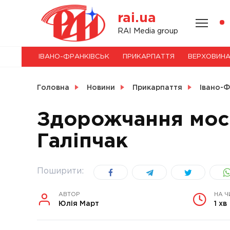
Skip
rai.ua
to
content
НОВИНИ
RAI Media group
ІВАНО-ФРАНКІВСЬК
ПРИКАРПАТТЯ
ВЕРХОВИН
СВІТ
Головна
Новини
Прикарпаття
Івано-Ф
Здорожчання мост
Галіпчак
УКРАЇНА
Поширити:
АВТОР
НА Ч
Юлія Март
1 хв