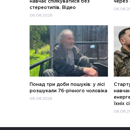
навчає спілкуватися без
через 
стереотипів. Відео
06.08.2
06.08.2026
Понад три доби пошуків: у лісі
Старту
розшукали 76-річного чоловіка
навчан
енерге
06.08.2026
їхніх с
06.08.2