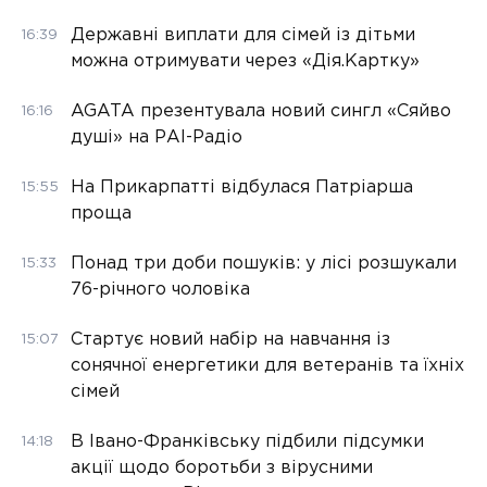
Державні виплати для сімей із дітьми
16:39
можна отримувати через «Дія.Картку»
AGATA презентувала новий сингл «Сяйво
16:16
душі» на РАІ-Радіо
На Прикарпатті відбулася Патріарша
15:55
проща
Понад три доби пошуків: у лісі розшукали
15:33
76-річного чоловіка
Стартує новий набір на навчання із
15:07
сонячної енергетики для ветеранів та їхніх
сімей
В Івано-Франківську підбили підсумки
14:18
акції щодо боротьби з вірусними