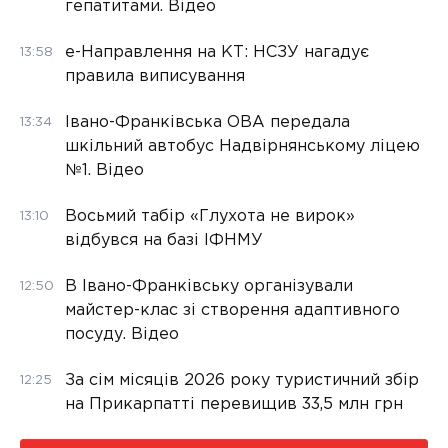
гепатитами. Відео
е-Направлення на КТ: НСЗУ нагадує
13:58
правила виписування
Івано-Франківська ОВА передала
13:34
шкільний автобус Надвірнянському ліцею
№1. Відео
Восьмий табір «Глухота не вирок»
13:10
відбувся на базі ІФНМУ
В Івано-Франківську організували
12:50
майстер-клас зі створення адаптивного
посуду. Відео
За сім місяців 2026 року туристичний збір
12:25
на Прикарпатті перевищив 33,5 млн грн