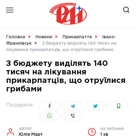
Skip
to
content
НОВИНИ
Головна
Новини
Прикарпаття
Івано-
Франківськ
З бюджету виділять 140 тисяч на
СВІТ
лікування прикарпатців, що отруїлися грибами
З бюджету виділять 140
тисяч на лікування
прикарпатців, що отруїлися
УКРАЇНА
грибами
Поширити:
АВТОР
НА ЧИТАННЯ
Юлія Март
1 хв