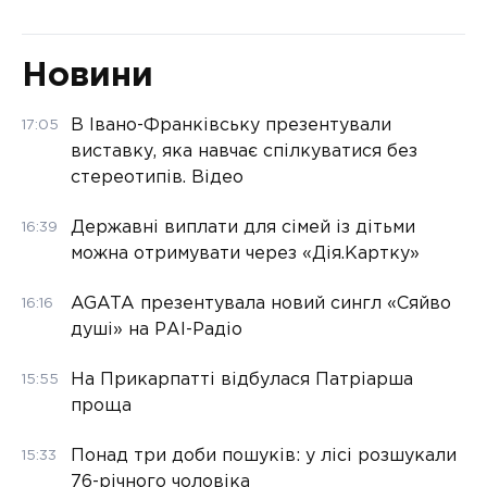
Новини
В Івано-Франківську презентували
17:05
виставку, яка навчає спілкуватися без
стереотипів. Відео
Державні виплати для сімей із дітьми
16:39
можна отримувати через «Дія.Картку»
AGATA презентувала новий сингл «Сяйво
16:16
душі» на РАІ-Радіо
На Прикарпатті відбулася Патріарша
15:55
проща
Понад три доби пошуків: у лісі розшукали
15:33
76-річного чоловіка