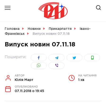
Skip
to
content
НОВИНИ
Головна
Новини
Прикарпаття
Івано-
Франківськ
Випуск новин 07.11.18
СВІТ
Випуск новин 07.11.18
Поширити:
УКРАЇНА
АВТОР
НА ЧИТАННЯ
Юлія Март
1 хв
ОПУБЛІКОВАНО
07.11.2018 о 19:45