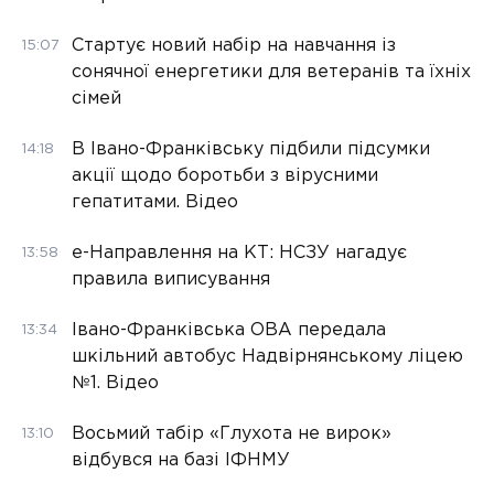
Стартує новий набір на навчання із
15:07
сонячної енергетики для ветеранів та їхніх
сімей
В Івано-Франківську підбили підсумки
14:18
акції щодо боротьби з вірусними
гепатитами. Відео
е-Направлення на КТ: НСЗУ нагадує
13:58
правила виписування
Івано-Франківська ОВА передала
13:34
шкільний автобус Надвірнянському ліцею
№1. Відео
Восьмий табір «Глухота не вирок»
13:10
відбувся на базі ІФНМУ