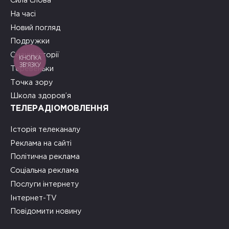
Сила слова
На часі
Новий погляд
Подружки
Смачні історії
КНОПКА
ЗВ'ЯЗКУ
Теревеньки
Точка зору
Школа здоров’я
ТЕЛЕРАДІОМОВЛЕННЯ
Історія телеканалу
Реклама на сайті
Політична реклама
Соціальна реклама
Послуги інтернету
Інтернет-TV
Повідомити новину