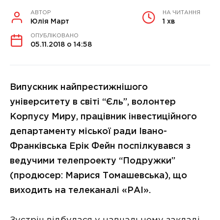
АВТОР
НА ЧИТАННЯ
Юлія Март
1 хв
ОПУБЛІКОВАНО
05.11.2018 о 14:58
Випускник найпрестижнішого
університету в світі “Єль”, волонтер
Корпусу Миру, працівник інвестиційного
департаменту міської ради Івано-
Франківська Ерік Фейн поспілкувався з
ведучими телепроекту “Подружки”
(продюсер: Марися Томашевська), що
виходить на телеканалі «РАІ».