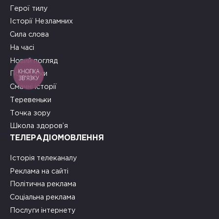
Герої тилу
Історії Незламних
Сила слова
На часі
Новий погляд
КНОПКА
Подружки
ЗВ'ЯЗКУ
Смачні історії
Теревеньки
Точка зору
Школа здоров’я
ТЕЛЕРАДІОМОВЛЕННЯ
Історія телеканалу
Реклама на сайті
Політична реклама
Соціальна реклама
Послуги інтернету