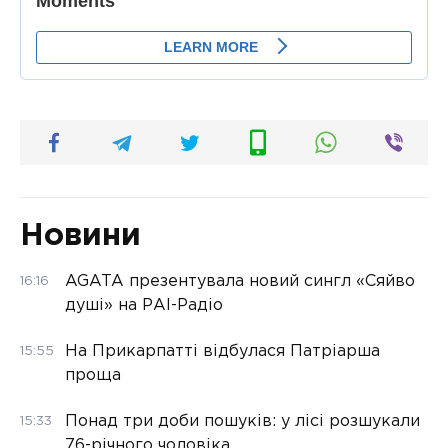
Новини
AGATA презентувала новий сингл «Сяйво
16:16
душі» на РАІ-Радіо
На Прикарпатті відбулася Патріарша
15:55
проща
Понад три доби пошуків: у лісі розшукали
15:33
76-річного чоловіка