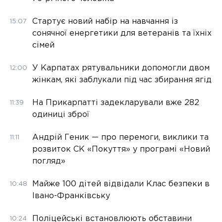
Стартує новий набір на навчання із
15:07
сонячної енергетики для ветеранів та їхніх
сімей
У Карпатах рятувальники допомогли двом
12:00
жінкам, які заблукали під час збирання ягід
На Прикарпатті задекларували вже 282
11:39
одиниці зброї
Андрій Геник — про перемоги, виклики та
11:11
розвиток СК «Покуття» у програмі «Новий
погляд»
Майже 100 дітей відвідали Клас безпеки в
10:48
Івано-Франківську
Поліцейські встановлюють обставини
10:24