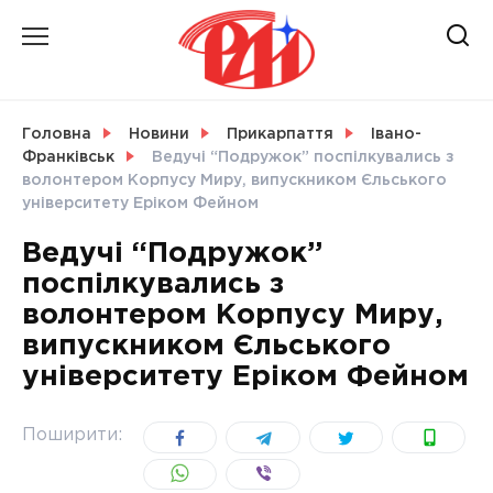
Skip
to
content
НОВИНИ
Головна
Новини
Прикарпаття
Івано-
Франківськ
Ведучі “Подружок” поспілкувались з
СВІТ
волонтером Корпусу Миру, випускником Єльського
університету Еріком Фейном
Ведучі “Подружок”
поспілкувались з
УКРАЇНА
волонтером Корпусу Миру,
випускником Єльського
університету Еріком Фейном
Поширити: