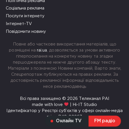
Політична реклама
Соціальна реклама
Послуги інтернету
Інтернет-TV
Повідомити новину
Повне або часткове використання матеріалів, що
розміщені на
rai.ua
, дозволяється за умови активного
гіперпосилання на конкретну новину та згадки
першоджерела не нижче другого абзацу тексту.
Матеріали з позначкою Новини компаній, Варто знати,
Спецрепортаж публікуються на правах реклами. За
достовірність рекламної інформації відповідальність
несе рекламодавець
Всі права захищено © 2026 Телеканал РАІ
made with love
| Hi-IT Studio
Ідентифікатор у Реєстрі суб’єктів у сфері онлайн-медіа
rai.ua R40-00967
Онлайн TV
FM радіо