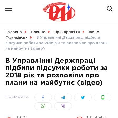
Skip
to
content
НОВИНИ
Головна
Новини
Прикарпаття
Івано-
Франківськ
В Управлінні Держпраці підбили
СВІТ
підсумки роботи за 2018 рік та розповіли про плани
на майбутнє (відео)
В Управлінні Держпраці
підбили підсумки роботи за
УКРАЇНА
2018 рік та розповіли про
плани на майбутнє (відео)
Поширити:
АВТОР
НА ЧИТАННЯ