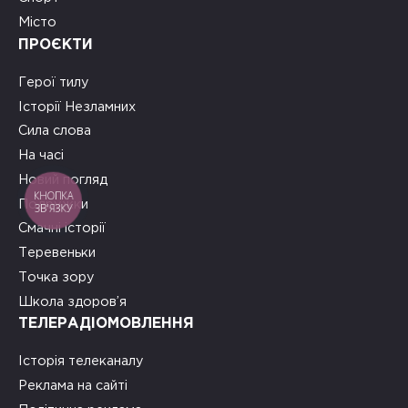
Місто
ПРОЄКТИ
Герої тилу
Історії Незламних
Сила слова
На часі
Новий погляд
КНОПКА
Подружки
ЗВ'ЯЗКУ
Смачні історії
Теревеньки
Точка зору
Школа здоров’я
ТЕЛЕРАДІОМОВЛЕННЯ
Історія телеканалу
Реклама на сайті