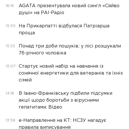
AGATA презентувала новий сингл «Сяйво
16:16
душі» на РАІ-Радіо
На Прикарпатті відбулася Патріарша
15:55
проща
Понад три доби пошуків: у лісі розшукали
15:33
76-річного чоловіка
Стартує новий набір на навчання із
15:07
сонячної енергетики для ветеранів та їхніх
сімей
В Івано-Франківську підбили підсумки
14:18
акції щодо боротьби з вірусними
гепатитами. Відео
е-Направлення на КТ: НСЗУ нагадує
13:58
правила виписування