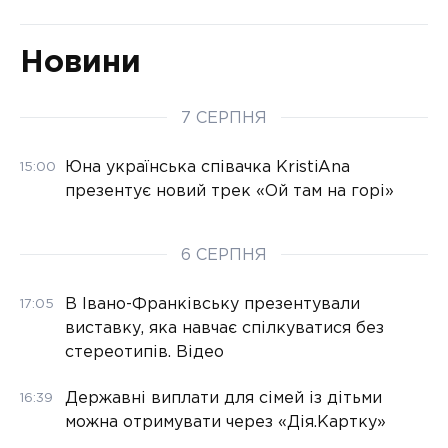
Новини
7 СЕРПНЯ
Юна українська співачка KristiAna
15:00
презентує новий трек «Ой там на горі»
6 СЕРПНЯ
В Івано-Франківську презентували
17:05
виставку, яка навчає спілкуватися без
стереотипів. Відео
Державні виплати для сімей із дітьми
16:39
можна отримувати через «Дія.Картку»