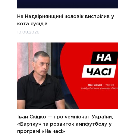
На Надвірнянщині чоловік вистрілив у
кота сусідів
10.08.2026
Іван Скіцко — про чемпіонат України,
«Бартку» та розвиток ампфутболу у
програмі «На часі»