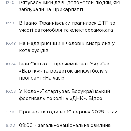
Рятувальники двічі допомогли людям, які
12:05
заблукали на Прикарпатті
В Івано-Франківську трапилася ДТП за
11:39
участі автомобіля та електросамоката
На Надвірнянщині чоловік вистрілив у
10:48
кота сусідів
Іван Скіцко — про чемпіонат України,
10:24
«Бартку» та розвиток ампфутболу у
програмі «На часі»
У Коломиї стартував Всеукраїнський
10:03
фестиваль поколінь «ДНК». Відео
Прогноз погоди на 10 серпня 2026 року
9:36
09:00 – загальнонаціональна хвилина
9:00