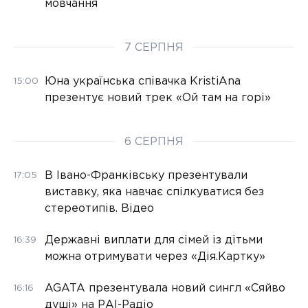
мовчання
7 СЕРПНЯ
Юна українська співачка KristiAna
15:00
презентує новий трек «Ой там на горі»
6 СЕРПНЯ
В Івано-Франківську презентували
17:05
виставку, яка навчає спілкуватися без
стереотипів. Відео
Державні виплати для сімей із дітьми
16:39
можна отримувати через «Дія.Картку»
AGATA презентувала новий сингл «Сяйво
16:16
душі» на РАІ-Радіо