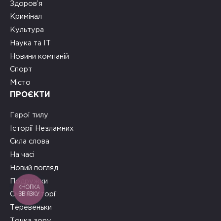
Здоров’я
Кримінал
Культура
Наука та ІТ
Новини компаній
Спорт
Місто
ПРОЄКТИ
Герої тилу
Історії Незламних
Сила слова
На часі
Новий погляд
Подружки
КНОПКА
ЗВ'ЯЗКУ
Смачні історії
Теревеньки
Точка зору