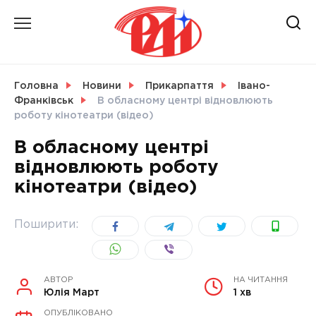
Skip
to
content
НОВИНИ
Головна
Новини
Прикарпаття
Івано-
Франківськ
В обласному центрі відновлюють
СВІТ
роботу кінотеатри (відео)
В обласному центрі
відновлюють роботу
кінотеатри (відео)
УКРАЇНА
Поширити:
АВТОР
НА ЧИТАННЯ
Юлія Март
1 хв
ОПУБЛІКОВАНО