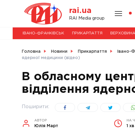
Skip
rai.ua
to
content
НОВИНИ
RAI Media group
ІВАНО-ФРАНКІВСЬК
ПРИКАРПАТТЯ
ВЕРХОВИН
СВІТ
Головна
Новини
Прикарпаття
Івано-Ф
ядерної медицини (відео)
В обласному цент
УКРАЇНА
відділення ядерн
Поширити:
АВТОР
НА 
Юлія Март
1 хв