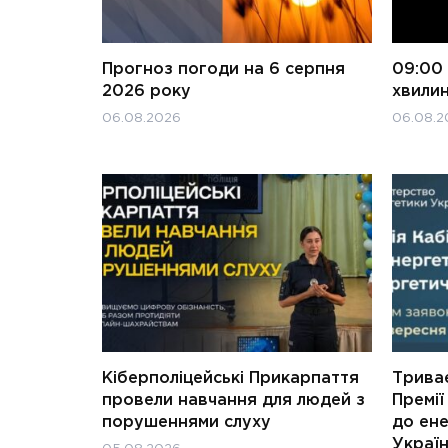
Прогноз погоди на 6 серпня
09:00 
2026 року
хвили
06.08.2026
06.08.2
Кіберполіцейські Прикарпаття
Трива
провели навчання для людей з
Премії
порушеннями слуху
до ене
Украї