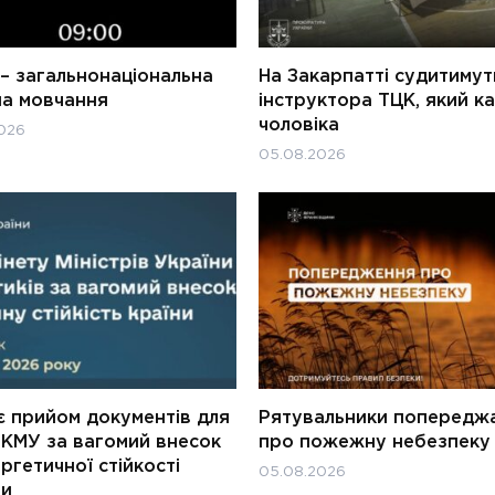
– загальнонаціональна
На Закарпатті судитимут
на мовчання
інструктора ТЦК, який к
чоловіка
026
05.08.2026
є прийом документів для
Рятувальники попередж
 КМУ за вагомий внесок
про пожежну небезпеку
ргетичної стійкості
05.08.2026
ни