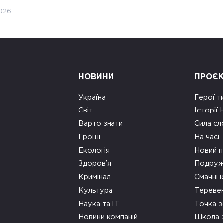
026
НОВИНИ
ПРОЄ
Україна
Герої т
Світ
Історії
Варто знати
Сила сл
Гроші
На часі
Екологія
Новий п
Здоров’я
Подруж
Кримінал
Смачні і
Культура
Тереве
Наука та ІТ
Точка 
Новини компаній
Школа 