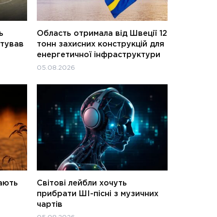
ь
Область отримала від Швеції 12
атував
тонн захисних конструкцій для
енергетичної інфраструктури
05.08.2026
ають
Світові лейбли хочуть
прибрати ШІ-пісні з музичних
чартів