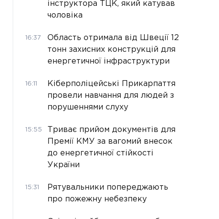
інструктора ТЦК, який катував
чоловіка
Область отримала від Швеції 12
16:37
тонн захисних конструкцій для
енергетичної інфраструктури
Кіберполіцейські Прикарпаття
16:11
провели навчання для людей з
порушеннями слуху
Триває прийом документів для
15:55
Премії КМУ за вагомий внесок
до енергетичної стійкості
України
Рятувальники попереджають
15:31
про пожежну небезпеку