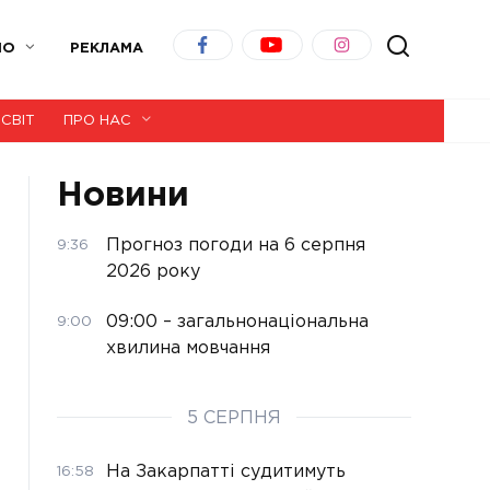
ІО
РЕКЛАМА
СВІТ
ПРО НАС
Новини
Прогноз погоди на 6 серпня
9:36
2026 року
09:00 – загальнонаціональна
9:00
хвилина мовчання
5 СЕРПНЯ
На Закарпатті судитимуть
16:58