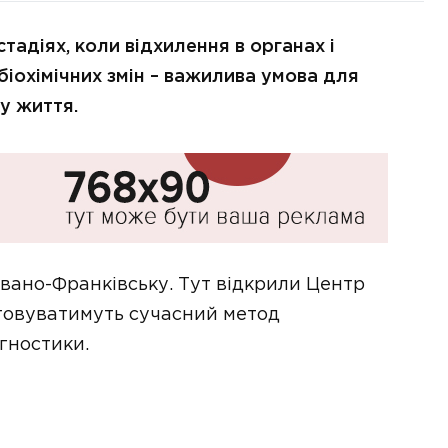
тадіях, коли відхилення в органах і
біохімічних змін – важилива умова для
ку життя.
Івано-Франківську. Тут відкрили Центр
стовуватимуть сучасний метод
агностики.