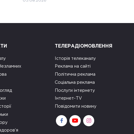
05.08.2026
КТИ
ТЕЛЕРАДІОМОВЛЕННЯ
илу
Історія телеканалу
 Незламних
Реклама на сайті
ова
Політична реклама
Соціальна реклама
огляд
Послуги інтернету
ки
Інтернет-TV
сторії
Повідомити новину
ньки
зору
здоров’я