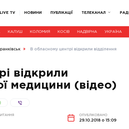
LIVE TV
НОВИНИ
ПУБЛІКАЦІЇ
ТЕЛЕКАНАЛ
РАД
А
КАЛУШ
КОЛОМИЯ
КОСІВ
НАДВІРНА
УКРАЇНА
ранківськ
В обласному центрі відкрили відділення
рі відкрили
ої медицини (відео)
ЧИТАННЯ
ОПУБЛІКОВАНО
29.10.2018 о 15:09