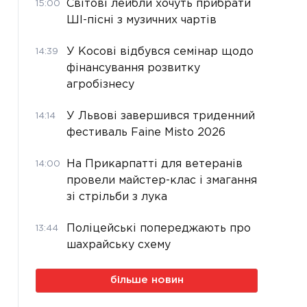
Світові лейбли хочуть прибрати
15:00
ШІ-пісні з музичних чартів
У Косові відбувся семінар щодо
14:39
фінансування розвитку
агробізнесу
У Львові завершився триденний
14:14
фестиваль Faine Misto 2026
На Прикарпатті для ветеранів
14:00
провели майстер-клас і змагання
зі стрільби з лука
Поліцейські попереджають про
13:44
шахрайську схему
більше новин