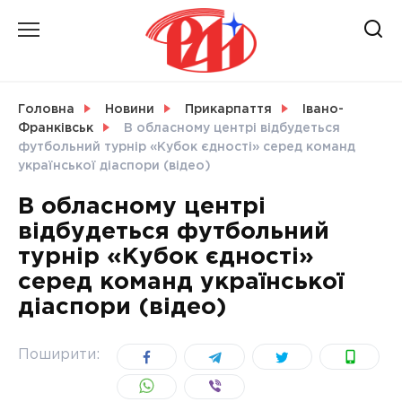
Skip
to
content
НОВИНИ
Головна
Новини
Прикарпаття
Івано-
Франківськ
В обласному центрі відбудеться
СВІТ
футбольний турнір «Кубок єдності» серед команд
української діаспори (відео)
В обласному центрі
відбудеться футбольний
УКРАЇНА
турнір «Кубок єдності»
серед команд української
діаспори (відео)
Поширити: