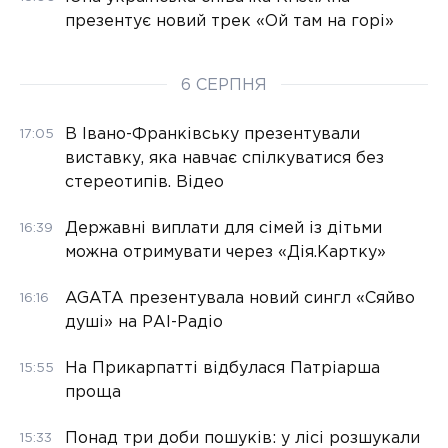
презентує новий трек «Ой там на горі»
6 СЕРПНЯ
В Івано-Франківську презентували
17:05
виставку, яка навчає спілкуватися без
стереотипів. Відео
Державні виплати для сімей із дітьми
16:39
можна отримувати через «Дія.Картку»
AGATA презентувала новий сингл «Сяйво
16:16
душі» на РАІ-Радіо
На Прикарпатті відбулася Патріарша
15:55
проща
Понад три доби пошуків: у лісі розшукали
15:33