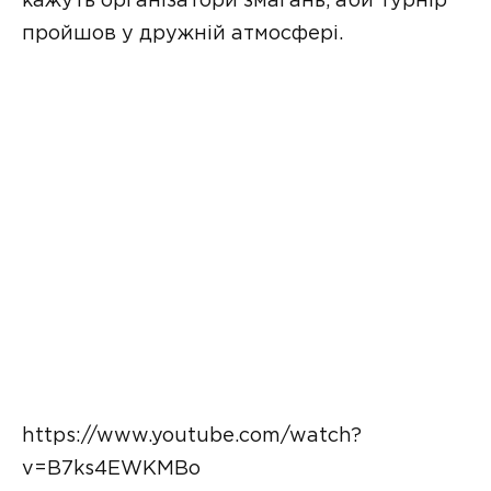
кажуть організатори змагань, аби турнір
пройшов у дружній атмосфері.
https://www.youtube.com/watch?
v=B7ks4EWKMBo