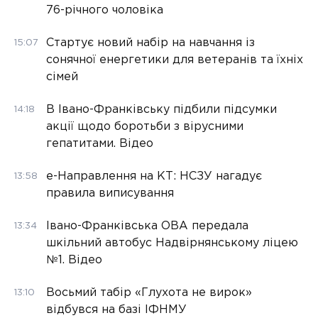
76-річного чоловіка
Стартує новий набір на навчання із
15:07
сонячної енергетики для ветеранів та їхніх
сімей
В Івано-Франківську підбили підсумки
14:18
акції щодо боротьби з вірусними
гепатитами. Відео
е-Направлення на КТ: НСЗУ нагадує
13:58
правила виписування
Івано-Франківська ОВА передала
13:34
шкільний автобус Надвірнянському ліцею
№1. Відео
Восьмий табір «Глухота не вирок»
13:10
відбувся на базі ІФНМУ