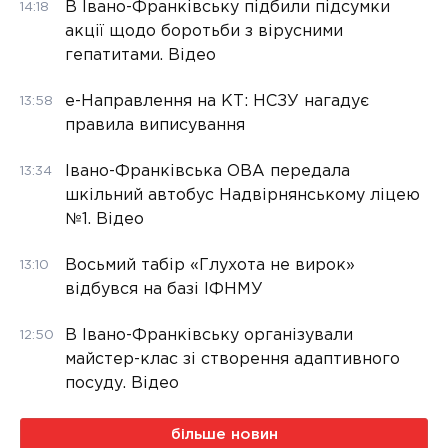
В Івано-Франківську підбили підсумки
14:18
акції щодо боротьби з вірусними
гепатитами. Відео
е-Направлення на КТ: НСЗУ нагадує
13:58
правила виписування
Івано-Франківська ОВА передала
13:34
шкільний автобус Надвірнянському ліцею
№1. Відео
Восьмий табір «Глухота не вирок»
13:10
відбувся на базі ІФНМУ
В Івано-Франківську організували
12:50
майстер-клас зі створення адаптивного
посуду. Відео
більше новин