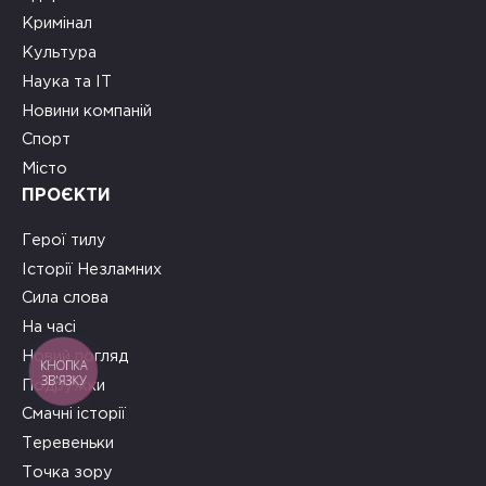
Кримінал
Культура
Наука та ІТ
Новини компаній
Спорт
Місто
ПРОЄКТИ
Герої тилу
Історії Незламних
Сила слова
На часі
Новий погляд
КНОПКА
ЗВ'ЯЗКУ
Подружки
Смачні історії
Теревеньки
Точка зору