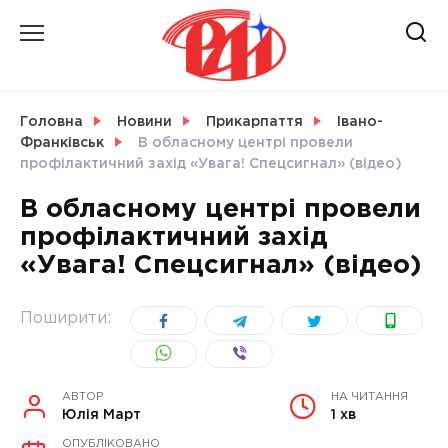
Skip
to
content
НОВИНИ
Головна
Новини
Прикарпаття
Івано-
Франківськ
В обласному центрі провели
СВІТ
профілактичний захід «Увага! Спецсигнал» (відео)
В обласному центрі провели
профілактичний захід
«Увага! Спецсигнал» (відео)
УКРАЇНА
Поширити:
АВТОР
НА ЧИТАННЯ
Юлія Март
1 хв
ОПУБЛІКОВАНО