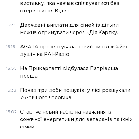
виставку, яка навчає спілкуватися без
стереотипів. Відео
Державні виплати для сімей із дітьми
16:39
можна отримувати через «Дія.Картку»
AGATA презентувала новий сингл «Сяйво
16:16
душі» на РАІ-Радіо
На Прикарпатті відбулася Патріарша
15:55
проща
Понад три доби пошуків: у лісі розшукали
15:33
76-річного чоловіка
Стартує новий набір на навчання із
15:07
сонячної енергетики для ветеранів та їхніх
сімей