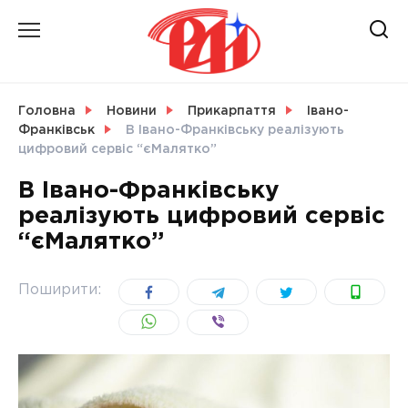
Skip
to
content
НОВИНИ
Головна
Новини
Прикарпаття
Івано-
Франківськ
В Івано-Франківську реалізують
СВІТ
цифровий сервіс “єМалятко”
В Івано-Франківську
реалізують цифровий сервіс
“єМалятко”
УКРАЇНА
Поширити: