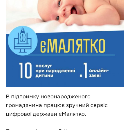
В підтримку новонародженого
громадянина працює зручний сервіс
цифрової держави єМалятко.