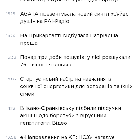
AGATA презентувала новий сингл «Сяйво
16:16
душі» на РАІ-Радіо
На Прикарпатті відбулася Патріарша
15:55
проща
Понад три доби пошуків: у лісі розшукали
15:33
76-річного чоловіка
Стартує новий набір на навчання із
15:07
сонячної енергетики для ветеранів та їхніх
сімей
В Івано-Франківську підбили підсумки
14:18
акції щодо боротьби з вірусними
гепатитами. Відео
е-Направлення на КТ: НСЗУ нагадує
13:58