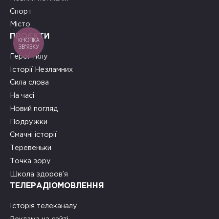
Спорт
Місто
ПРОЄКТИ
КНОПКА
ЗВ'ЯЗКУ
Герої тилу
Історії Незламних
Сила слова
На часі
Новий погляд
Подружки
Смачні історії
Теревеньки
Точка зору
Школа здоров’я
ТЕЛЕРАДІОМОВЛЕННЯ
Історія телеканалу