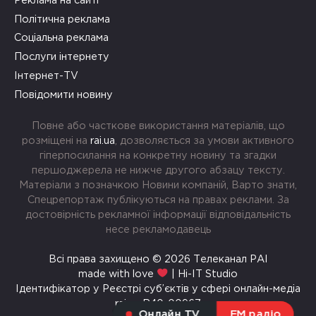
Реклама на сайті
Політична реклама
Соціальна реклама
Послуги інтернету
Інтернет-TV
Повідомити новину
Повне або часткове використання матеріалів, що
розміщені на
rai.ua
, дозволяється за умови активного
гіперпосилання на конкретну новину та згадки
першоджерела не нижче другого абзацу тексту.
Матеріали з позначкою Новини компаній, Варто знати,
Спецрепортаж публікуються на правах реклами. За
достовірність рекламної інформації відповідальність
несе рекламодавець
Всі права захищено © 2026 Телеканал РАІ
made with love
| Hi-IT Studio
Ідентифікатор у Реєстрі суб’єктів у сфері онлайн-медіа
rai.ua R40-00967
Онлайн TV
FM радіо