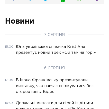
Новини
7 СЕРПНЯ
Юна українська співачка KristiAna
15:00
презентує новий трек «Ой там на горі»
6 СЕРПНЯ
В Івано-Франківську презентували
17:05
виставку, яка навчає спілкуватися без
стереотипів. Відео
Державні виплати для сімей із дітьми
16:39
можна отримувати через «Дія.Картку»