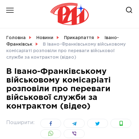
Skip
to
content
НОВИНИ
Головна
Новини
Прикарпаття
Івано-
Франківськ
В Івано-Франківському військовому
СВІТ
комісаріаті розповіли про переваги військової
служби за контрактом (відео)
В Івано-Франківському
військовому комісаріаті
УКРАЇНА
розповіли про переваги
військової служби за
контрактом (відео)
Поширити: