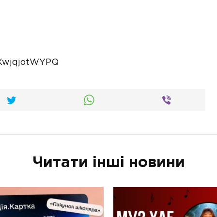
=XwjqjotWYPQ
Читати інші новини