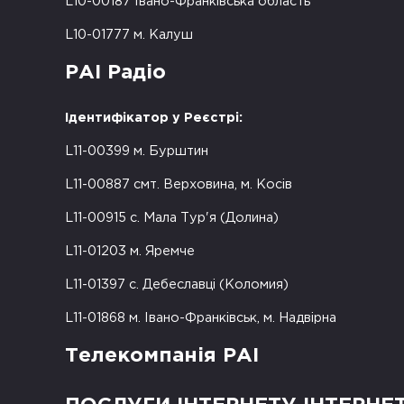
L10-00187 Івано-Франківська область
L10-01777 м. Калуш
РАІ Радіо
Ідентифікатор у Реєстрі:
L11-00399 м. Бурштин
L11-00887 смт. Верховина, м. Косів
L11-00915 с. Мала Тур'я (Долина)
L11-01203 м. Яремче
L11-01397 с. Дебеславці (Коломия)
L11-01868 м. Івано-Франківськ, м. Надвірна
Телекомпанія РАІ