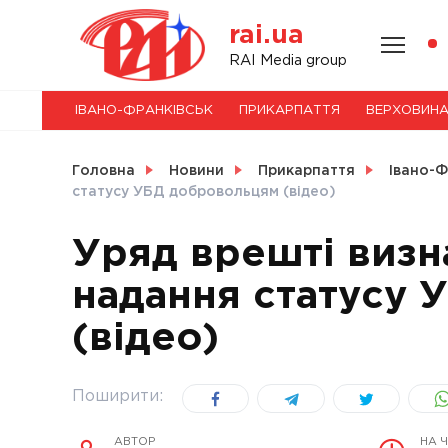
Skip
rai.ua
to
content
НОВИНИ
RAI Media group
ІВАНО-ФРАНКІВСЬК
ПРИКАРПАТТЯ
ВЕРХОВИН
СВІТ
Головна
Новини
Прикарпаття
Івано-Ф
статусу УБД добровольцям (відео)
Уряд врешті визн
УКРАЇНА
надання статусу
(відео)
Поширити:
АВТОР
НА 