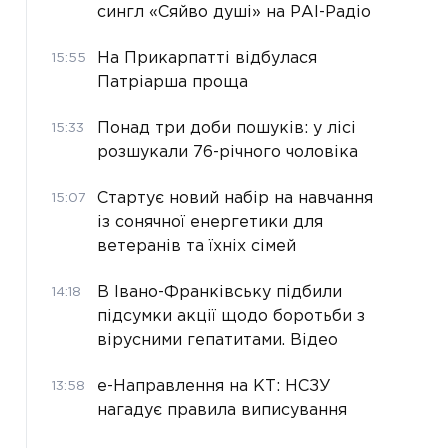
сингл «Сяйво душі» на РАІ-Радіо
На Прикарпатті відбулася
15:55
Патріарша проща
Понад три доби пошуків: у лісі
15:33
розшукали 76-річного чоловіка
Стартує новий набір на навчання
15:07
із сонячної енергетики для
ветеранів та їхніх сімей
В Івано-Франківську підбили
14:18
підсумки акції щодо боротьби з
вірусними гепатитами. Відео
е-Направлення на КТ: НСЗУ
13:58
нагадує правила виписування