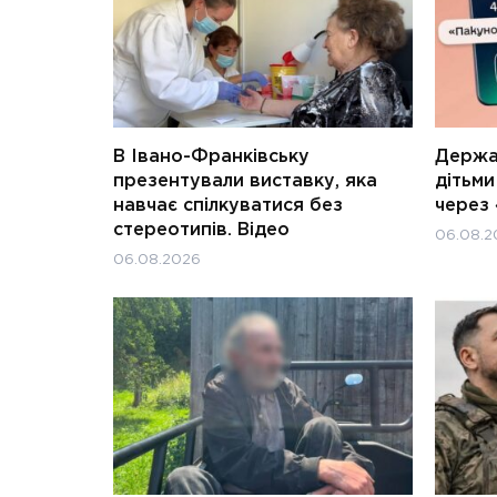
В Івано-Франківську
Держав
презентували виставку, яка
дітьм
навчає спілкуватися без
через 
стереотипів. Відео
06.08.2
06.08.2026