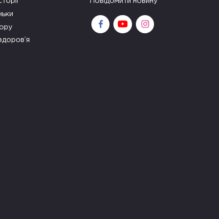
сторії
Повідомити новину
ньки
зору
здоров’я