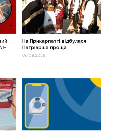
вий
На Прикарпатті відбулася
АІ-
Патріарша проща
06.08.2026