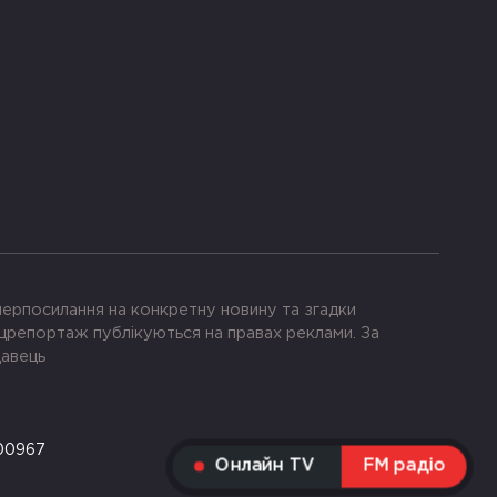
іперпосилання на конкретну новину та згадки
црепортаж публікуються на правах реклами. За
давець
-00967
Онлайн TV
FM радіо