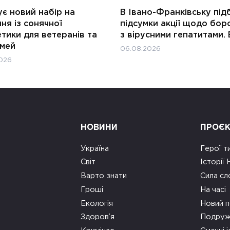
є новий набір на
В Івано-Франківську під
ня із сонячної
підсумки акції щодо бор
тики для ветеранів та
з вірусними гепатитами. 
імей
06.08.2026
026
НОВИНИ
ПРОЄ
Україна
Герої т
Світ
Історії
Варто знати
Сила сл
Гроші
На часі
Екологія
Новий п
Здоров’я
Подруж