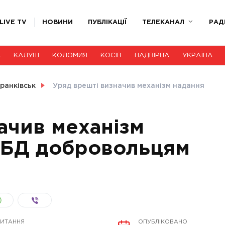
LIVE TV
НОВИНИ
ПУБЛІКАЦІЇ
ТЕЛЕКАНАЛ
РАД
А
КАЛУШ
КОЛОМИЯ
КОСІВ
НАДВІРНА
УКРАЇНА
ранківськ
Уряд врешті визначив механізм надання
ачив механізм
 УБД добровольцям
ЧИТАННЯ
ОПУБЛІКОВАНО