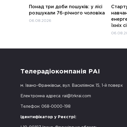
Понад три доби пошуків: у лісі
Старту
розшукали 76-річного чоловіка
навчан
енерге
06.08.2026
їхніх с
06.08.2
Телерадіокомпанія РАІ
м. Івано-Франківськ, вул. Василіянок 15, 1-й поверх
Електронна адреса:
rai@trkrai.com
Телефон: 068-0000-198
Ідентифікатор у Реєстрі: