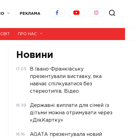
ІО
РЕКЛАМА
СВІТ
ПРО НАС
Новини
В Івано-Франківську
17:05
презентували виставку, яка
навчає спілкуватися без
стереотипів. Відео
Державні виплати для сімей із
16:39
дітьми можна отримувати через
«Дія.Картку»
AGATA презентувала новий
16:16