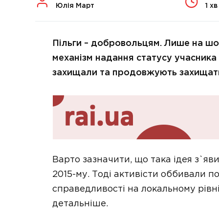
Юлія Март
1 хв
Пільги – добровольцям. Лише на шос
механізм надання статусу учасника 
захищали та продовжують захищати 
Варто зазначити, що така ідея з`яв
2015-му. Тоді активісти оббивали п
справедливості на локальному рівні
детальніше.