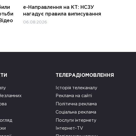
били
е-Направлення на КТ: НСЗУ
отьби
нагадує правила виписування
Відео
06.08.2026
КТИ
ТЕЛЕРАДІОМОВЛЕННЯ
илу
Історія телеканалу
 Незламних
Реклама на сайті
ова
Політична реклама
Соціальна реклама
огляд
Послуги інтернету
ки
Інтернет-TV