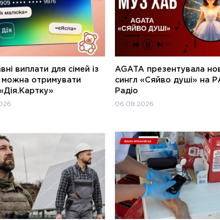
ні виплати для сімей із
AGATA презентувала но
и можна отримувати
сингл «Сяйво душі» на Р
«Дія.Картку»
Радіо
026
06.08.2026