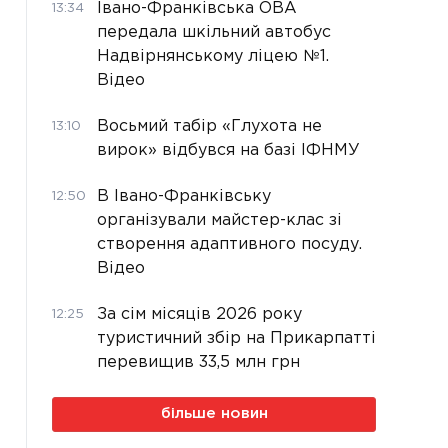
Івано-Франківська ОВА
13:34
передала шкільний автобус
Надвірнянському ліцею №1.
Відео
Восьмий табір «Глухота не
13:10
вирок» відбувся на базі ІФНМУ
В Івано-Франківську
12:50
організували майстер-клас зі
створення адаптивного посуду.
Відео
За сім місяців 2026 року
12:25
туристичний збір на Прикарпатті
перевищив 33,5 млн грн
більше новин