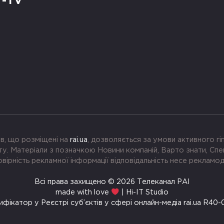
Т-TV
в, що розміщені на
rai.ua
, дозволяється за умови активного г
. Матеріали з позначкою Новини компаній, Варто знати, Спе
вірність рекламної інформації відповідальність несе рекламо
Всі права захищено © 2026 Телеканал РАІ
made with love
| Hi-IT Studio
ифікатор у Реєстрі суб’єктів у сфері онлайн-медіа rai.ua R40