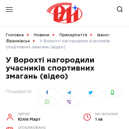
Skip
to
content
НОВИНИ
Головна
Новини
Прикарпаття
Івано-
Франківськ
У Ворохті нагородили учасників
СВІТ
спортивних змагань (відео)
У Ворохті нагородили
учасників спортивних
змагань (відео)
УКРАЇНА
Поширити:
АВТОР
НА ЧИТАННЯ
Юлія Март
1 хв
ОПУБЛІКОВАНО