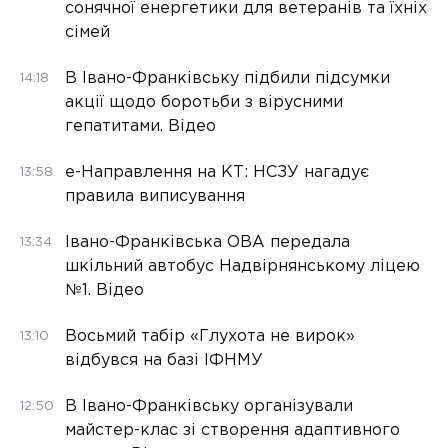
сонячної енергетики для ветеранів та їхніх
сімей
В Івано-Франківську підбили підсумки
14:18
акції щодо боротьби з вірусними
гепатитами. Відео
е-Направлення на КТ: НСЗУ нагадує
13:58
правила виписування
Івано-Франківська ОВА передала
13:34
шкільний автобус Надвірнянському ліцею
№1. Відео
Восьмий табір «Глухота не вирок»
13:10
відбувся на базі ІФНМУ
В Івано-Франківську організували
12:50
майстер-клас зі створення адаптивного