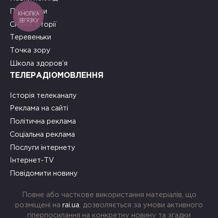
Подружки
КНОПКА
ЗВ'ЯЗКУ
Смачні історії
Теревеньки
Точка зору
Школа здоров’я
ТЕЛЕРАДІОМОВЛЕННЯ
Історія телеканалу
Реклама на сайті
Політична реклама
Соціальна реклама
Послуги інтернету
Інтернет-TV
Повідомити новину
Повне або часткове використання матеріалів, що
розміщені на
rai.ua
, дозволяється за умови активного
гіперпосилання на конкретну новину та згадки