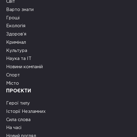
Світ
Варто знати
Гроші
Екологія
Здоров’я
Кримінал
Культура
Наука та ІТ
Новини компаній
Спорт
Місто
ПРОЄКТИ
Герої тилу
Історії Незламних
Сила слова
На часі
Новий погляд