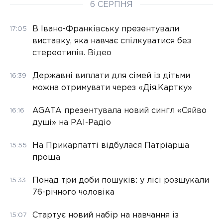
6 СЕРПНЯ
В Івано-Франківську презентували
17:05
виставку, яка навчає спілкуватися без
стереотипів. Відео
Державні виплати для сімей із дітьми
16:39
можна отримувати через «Дія.Картку»
AGATA презентувала новий сингл «Сяйво
16:16
душі» на РАІ-Радіо
На Прикарпатті відбулася Патріарша
15:55
проща
Понад три доби пошуків: у лісі розшукали
15:33
76-річного чоловіка
Стартує новий набір на навчання із
15:07