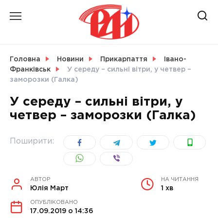
Skip
to
content
НОВИНИ
Головна
Новини
Прикарпаття
Івано-
Франківськ
У середу – сильні вітри, у четвер –
СВІТ
заморозки (Галка)
У середу – сильні вітри, у
четвер – заморозки (Галка)
УКРАЇНА
Поширити:
АВТОР
НА ЧИТАННЯ
Юлія Март
1 хв
ОПУБЛІКОВАНО
17.09.2019 о 14:36