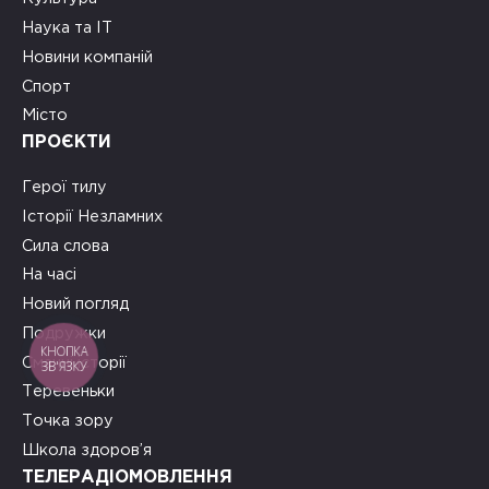
Наука та ІТ
Новини компаній
Спорт
Місто
ПРОЄКТИ
Герої тилу
Історії Незламних
Сила слова
На часі
Новий погляд
Подружки
КНОПКА
Смачні історії
ЗВ'ЯЗКУ
Теревеньки
Точка зору
Школа здоров’я
ТЕЛЕРАДІОМОВЛЕННЯ