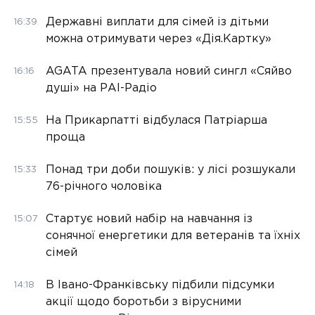
Державні виплати для сімей із дітьми
16:39
можна отримувати через «Дія.Картку»
AGATA презентувала новий сингл «Сяйво
16:16
душі» на РАІ-Радіо
На Прикарпатті відбулася Патріарша
15:55
проща
Понад три доби пошуків: у лісі розшукали
15:33
76-річного чоловіка
Стартує новий набір на навчання із
15:07
сонячної енергетики для ветеранів та їхніх
сімей
В Івано-Франківську підбили підсумки
14:18
акції щодо боротьби з вірусними