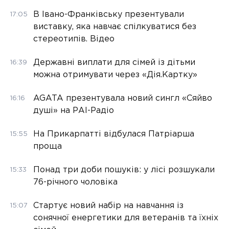
В Івано-Франківську презентували
17:05
виставку, яка навчає спілкуватися без
стереотипів. Відео
Державні виплати для сімей із дітьми
16:39
можна отримувати через «Дія.Картку»
AGATA презентувала новий сингл «Сяйво
16:16
душі» на РАІ-Радіо
На Прикарпатті відбулася Патріарша
15:55
проща
Понад три доби пошуків: у лісі розшукали
15:33
76-річного чоловіка
Стартує новий набір на навчання із
15:07
сонячної енергетики для ветеранів та їхніх