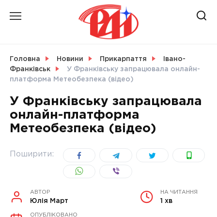
Skip
to
content
НОВИНИ
Головна
Новини
Прикарпаття
Івано-
Франківськ
У Франківську запрацювала онлайн-
СВІТ
платформа Метеобезпека (відео)
У Франківську запрацювала
онлайн-платформа
Метеобезпека (відео)
УКРАЇНА
Поширити:
АВТОР
НА ЧИТАННЯ
Юлія Март
1 хв
ОПУБЛІКОВАНО