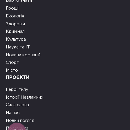
Варто знати
Гроші
Екологія
Здоров’я
Кримінал
Культура
Наука та ІТ
Новини компаній
Спорт
Місто
ПРОЄКТИ
Герої тилу
Історії Незламних
Сила слова
На часі
Новий погляд
Подружки