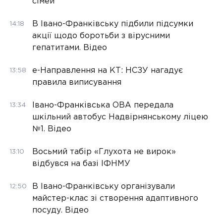
сімей
В Івано-Франківську підбили підсумки
14:18
акції щодо боротьби з вірусними
гепатитами. Відео
е-Направлення на КТ: НСЗУ нагадує
13:58
правила виписування
Івано-Франківська ОВА передала
13:34
шкільний автобус Надвірнянському ліцею
№1. Відео
Восьмий табір «Глухота не вирок»
13:10
відбувся на базі ІФНМУ
В Івано-Франківську організували
12:50
майстер-клас зі створення адаптивного
посуду. Відео