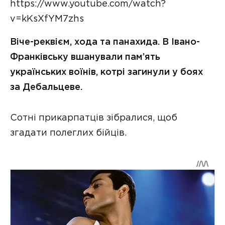
https://www.youtube.com/watch?
v=kKsXfYM7zhs
Віче-реквієм, хода та панахида. В Івано-
Франківську вшанували пам’ять
українських воїнів, котрі загинули у боях
за Дебальцеве.
Сотні прикарпатців зібралися, щоб
згадати полеглих бійців.