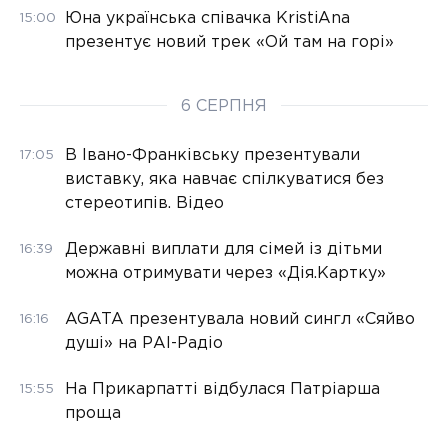
Юна українська співачка KristiAna
15:00
презентує новий трек «Ой там на горі»
6 СЕРПНЯ
В Івано-Франківську презентували
17:05
виставку, яка навчає спілкуватися без
стереотипів. Відео
Державні виплати для сімей із дітьми
16:39
можна отримувати через «Дія.Картку»
AGATA презентувала новий сингл «Сяйво
16:16
душі» на РАІ-Радіо
На Прикарпатті відбулася Патріарша
15:55
проща