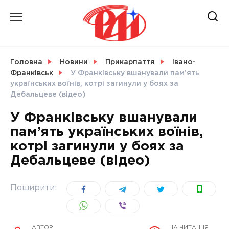
Skip
to
content
НОВИНИ
Головна
Новини
Прикарпаття
Івано-
Франківськ
У Франківську вшанували пам’ять
СВІТ
українських воїнів, котрі загинули у боях за
Дебальцеве (відео)
У Франківську вшанували
пам’ять українських воїнів,
УКРАЇНА
котрі загинули у боях за
Дебальцеве (відео)
Поширити:
АВТОР
НА ЧИТАННЯ