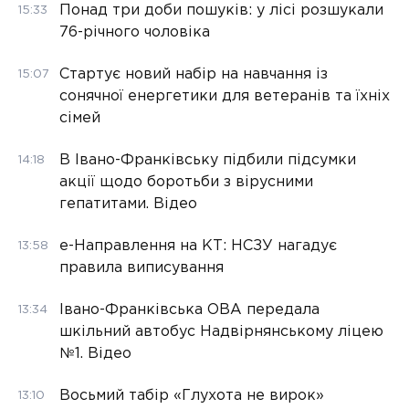
Понад три доби пошуків: у лісі розшукали
15:33
76-річного чоловіка
Стартує новий набір на навчання із
15:07
сонячної енергетики для ветеранів та їхніх
сімей
В Івано-Франківську підбили підсумки
14:18
акції щодо боротьби з вірусними
гепатитами. Відео
е-Направлення на КТ: НСЗУ нагадує
13:58
правила виписування
Івано-Франківська ОВА передала
13:34
шкільний автобус Надвірнянському ліцею
№1. Відео
Восьмий табір «Глухота не вирок»
13:10