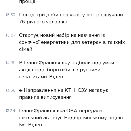
проща
Понад три доби пошуків: у лісі розшукали
15:33
76-річного чоловіка
Стартує новий набір на навчання із
15:07
сонячної енергетики для ветеранів та їхніх
сімей
В Івано-Франківську підбили підсумки
14:18
акції щодо боротьби з вірусними
гепатитами. Відео
е-Направлення на КТ: НСЗУ нагадує
13:58
правила виписування
Івано-Франківська ОВА передала
13:34
шкільний автобус Надвірнянському ліцею
№1. Відео