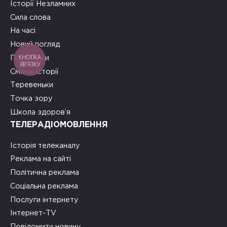
Історії Незламних
Сила слова
На часі
Новий погляд
КНОПКА
Подружки
ЗВ'ЯЗКУ
Смачні історії
Теревеньки
Точка зору
Школа здоров’я
ТЕЛЕРАДІОМОВЛЕННЯ
Історія телеканалу
Реклама на сайті
Політична реклама
Соціальна реклама
Послуги інтернету
Інтернет-TV
Повідомити новину