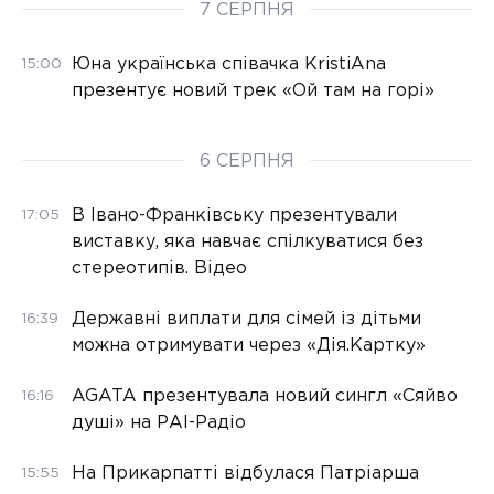
7 СЕРПНЯ
Юна українська співачка KristiAna
15:00
презентує новий трек «Ой там на горі»
6 СЕРПНЯ
В Івано-Франківську презентували
17:05
виставку, яка навчає спілкуватися без
стереотипів. Відео
Державні виплати для сімей із дітьми
16:39
можна отримувати через «Дія.Картку»
AGATA презентувала новий сингл «Сяйво
16:16
душі» на РАІ-Радіо
На Прикарпатті відбулася Патріарша
15:55