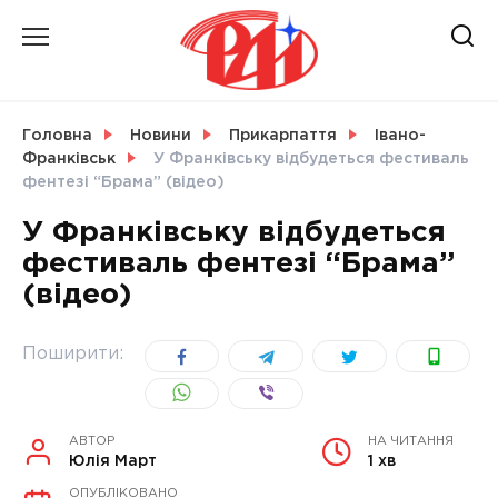
Skip
to
content
НОВИНИ
Головна
Новини
Прикарпаття
Івано-
Франківськ
У Франківську відбудеться фестиваль
СВІТ
фентезі “Брама” (відео)
У Франківську відбудеться
фестиваль фентезі “Брама”
(відео)
УКРАЇНА
Поширити:
АВТОР
НА ЧИТАННЯ
Юлія Март
1 хв
ОПУБЛІКОВАНО