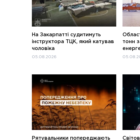
На Закарпатті судитимуть
Област
інструктора ТЦК, який катував
тонн з
чоловіка
енерг
05.08.2026
05.08.2
Рятувальники попереджають
Світов