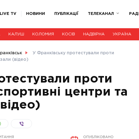
LIVE TV
НОВИНИ
ПУБЛІКАЦІЇ
ТЕЛЕКАНАЛ
РАД
А
КАЛУШ
КОЛОМИЯ
КОСІВ
НАДВІРНА
УКРАЇНА
ранківськ
У Франківську протестували проти
зали (відео)
отестували проти
спортивні центри та
відео)
ИТАННЯ
ОПУБЛІКОВАНО