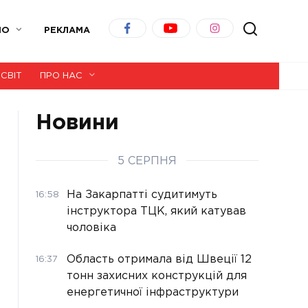
ІО
РЕКЛАМА
СВІТ
ПРО НАС
Новини
5 СЕРПНЯ
На Закарпатті судитимуть
16:58
інструктора ТЦК, який катував
чоловіка
Область отримала від Швеції 12
16:37
тонн захисних конструкцій для
енергетичної інфраструктури