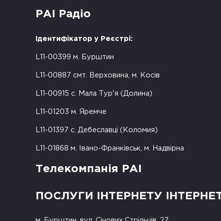
РАІ Радіо
Ідентифікатор у Реєстрі:
L11-00399 м. Бурштин
L11-00887 смт. Верховина, м. Косів
L11-00915 с. Мала Тур'я (Долина)
L11-01203 м. Яремче
L11-01397 с. Дебеславці (Коломия)
L11-01868 м. Івано-Франківськ, м. Надвірна
Телекомпанія РАІ
ПОСЛУГИ ІНТЕРНЕТУ ІНТЕРНЕ
м. Бурштин, вул. Січових Стрільців, 27