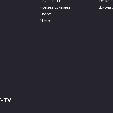
Наука та ІТ
Точка 
Новини компаній
Школа 
Спорт
Місто
Т-TV