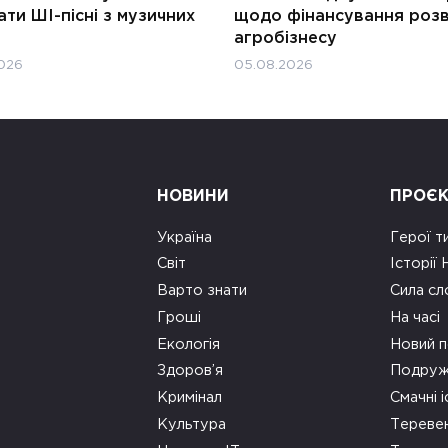
ти ШІ-пісні з музичних
щодо фінансування роз
агробізнесу
026
05.08.2026
НОВИНИ
ПРОЄ
Україна
Герої т
Світ
Історії
Варто знати
Сила сл
Гроші
На часі
Екологія
Новий п
Здоров’я
Подруж
Кримінал
Смачні і
Культура
Тереве