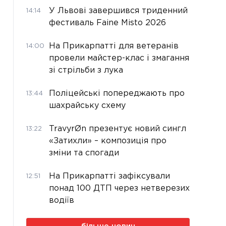
У Львові завершився триденний
14:14
фестиваль Faine Misto 2026
На Прикарпатті для ветеранів
14:00
провели майстер-клас і змагання
зі стрільби з лука
Поліцейські попереджають про
13:44
шахрайську схему
TravyrØn презентує новий сингл
13:22
«Затихли» – композиція про
зміни та спогади
На Прикарпатті зафіксували
12:51
понад 100 ДТП через нетверезих
водіїв