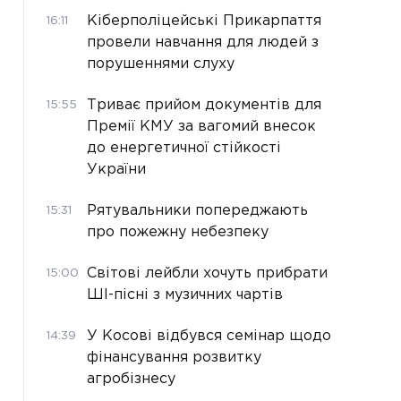
Кіберполіцейські Прикарпаття
16:11
провели навчання для людей з
порушеннями слуху
Триває прийом документів для
15:55
Премії КМУ за вагомий внесок
до енергетичної стійкості
України
Рятувальники попереджають
15:31
про пожежну небезпеку
Світові лейбли хочуть прибрати
15:00
ШІ-пісні з музичних чартів
У Косові відбувся семінар щодо
14:39
фінансування розвитку
агробізнесу