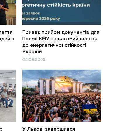
паття
Триває прийом документів для
юдей з
Премії КМУ за вагомий внесок
до енергетичної стійкості
України
05.08.2026
ар
У Львові завершився