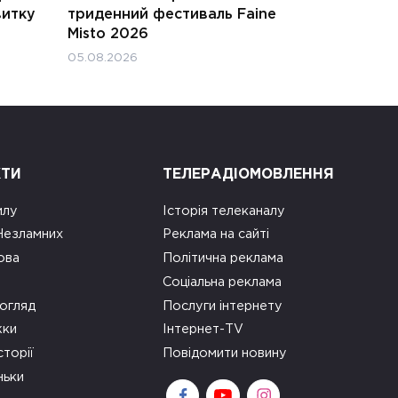
витку
триденний фестиваль Faine
Misto 2026
05.08.2026
КТИ
ТЕЛЕРАДІОМОВЛЕННЯ
илу
Історія телеканалу
 Незламних
Реклама на сайті
ова
Політична реклама
Соціальна реклама
огляд
Послуги інтернету
ки
Інтернет-TV
сторії
Повідомити новину
ньки