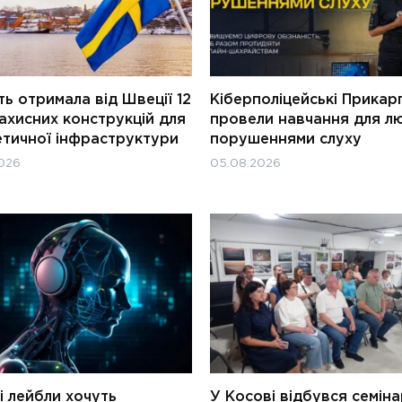
ь отримала від Швеції 12
Кіберполіцейські Прикар
ахисних конструкцій для
провели навчання для л
етичної інфраструктури
порушеннями слуху
026
05.08.2026
і лейбли хочуть
У Косові відбувся семін