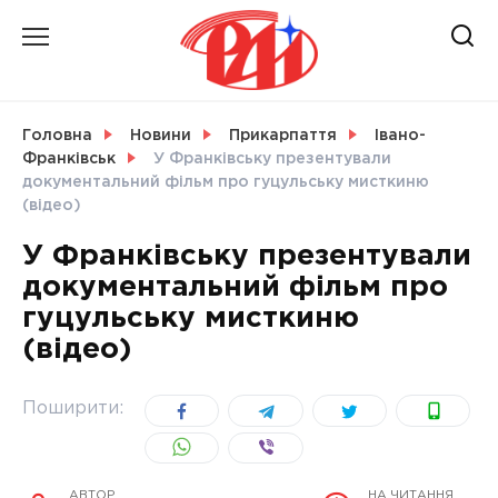
Skip
to
content
НОВИНИ
Головна
Новини
Прикарпаття
Івано-
Франківськ
У Франківську презентували
СВІТ
документальний фільм про гуцульську мисткиню
(відео)
У Франківську презентували
документальний фільм про
УКРАЇНА
гуцульську мисткиню
(відео)
Поширити:
АВТОР
НА ЧИТАННЯ