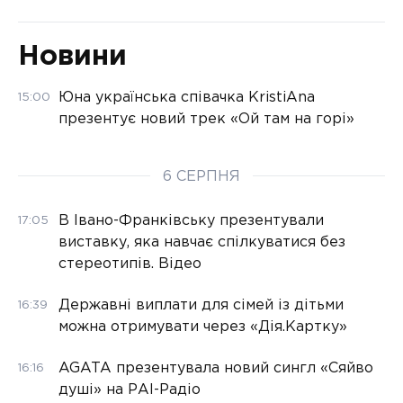
Новини
Юна українська співачка KristiAna
15:00
презентує новий трек «Ой там на горі»
6 СЕРПНЯ
В Івано-Франківську презентували
17:05
виставку, яка навчає спілкуватися без
стереотипів. Відео
Державні виплати для сімей із дітьми
16:39
можна отримувати через «Дія.Картку»
AGATA презентувала новий сингл «Сяйво
16:16
душі» на РАІ-Радіо