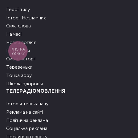
Герої тилу
Історії Незламних
Сила слова
На часі
Новий погляд
КНОПКА
Подружки
ЗВ'ЯЗКУ
Смачні історії
Теревеньки
Точка зору
Школа здоров’я
ТЕЛЕРАДІОМОВЛЕННЯ
Історія телеканалу
Реклама на сайті
Політична реклама
Соціальна реклама
Послуги інтернету