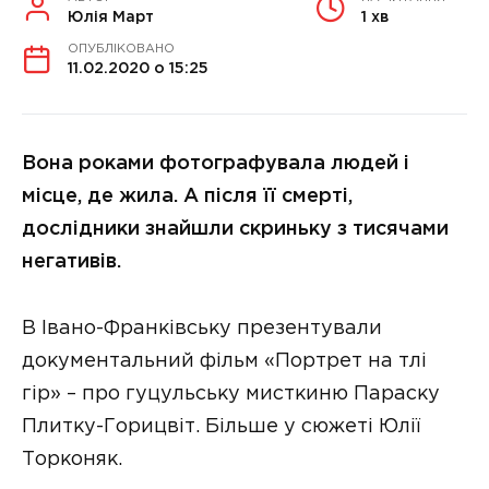
Юлія Март
1 хв
ОПУБЛІКОВАНО
11.02.2020 о 15:25
Вона роками фотографувала людей і
місце, де жила. А після її смерті,
дослідники знайшли скриньку з тисячами
негативів.
В Івано-Франківську презентували
документальний фільм «Портрет на тлі
гір» – про гуцульську мисткиню Параску
Плитку-Горицвіт. Більше у сюжеті Юлії
Торконяк.