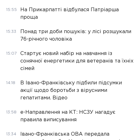
На Прикарпатті відбулася Патріарша
15:55
проща
Понад три доби пошуків: у лісі розшукали
15:33
76-річного чоловіка
Стартує новий набір на навчання із
15:07
сонячної енергетики для ветеранів та їхніх
сімей
В Івано-Франківську підбили підсумки
14:18
акції щодо боротьби з вірусними
гепатитами. Відео
е-Направлення на КТ: НСЗУ нагадує
13:58
правила виписування
Івано-Франківська ОВА передала
13:34