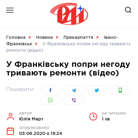
Skip
to
content
НОВИНИ
Головна
Новини
Прикарпаття
Івано-
Франківськ
У Франківську попри негоду тривають
СВІТ
ремонти (відео)
У Франківську попри негоду
тривають ремонти (відео)
УКРАЇНА
Поширити:
АВТОР
НА ЧИТАННЯ
Юлія Март
1 хв
ОПУБЛІКОВАНО
03.06.2020 о 19:24