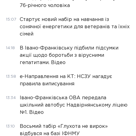
76-річного чоловіка
Стартує новий набір на навчання із
15:07
сонячної енергетики для ветеранів та їхніх
сімей
В Івано-Франківську підбили підсумки
14:18
акції щодо боротьби з вірусними
гепатитами. Відео
е-Направлення на КТ: НСЗУ нагадує
13:58
правила виписування
Івано-Франківська ОВА передала
13:34
шкільний автобус Надвірнянському ліцею
№1. Відео
Восьмий табір «Глухота не вирок»
13:10
відбувся на базі ІФНМУ