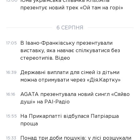
Юна українська співачка KristiAna
15:00
презентує новий трек «Ой там на горі»
6 СЕРПНЯ
В Івано-Франківську презентували
17:05
виставку, яка навчає спілкуватися без
стереотипів. Відео
Державні виплати для сімей із дітьми
16:39
можна отримувати через «Дія.Картку»
AGATA презентувала новий сингл «Сяйво
16:16
душі» на РАІ-Радіо
На Прикарпатті відбулася Патріарша
15:55
проща
Понад три доби пошуків: у лісі розшукали
15:33