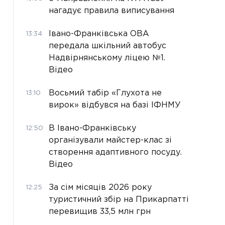
нагадує правила виписування
Івано-Франківська ОВА
13:34
передала шкільний автобус
Надвірнянському ліцею №1.
Відео
Восьмий табір «Глухота не
13:10
вирок» відбувся на базі ІФНМУ
В Івано-Франківську
12:50
організували майстер-клас зі
створення адаптивного посуду.
Відео
За сім місяців 2026 року
12:25
туристичний збір на Прикарпатті
перевищив 33,5 млн грн