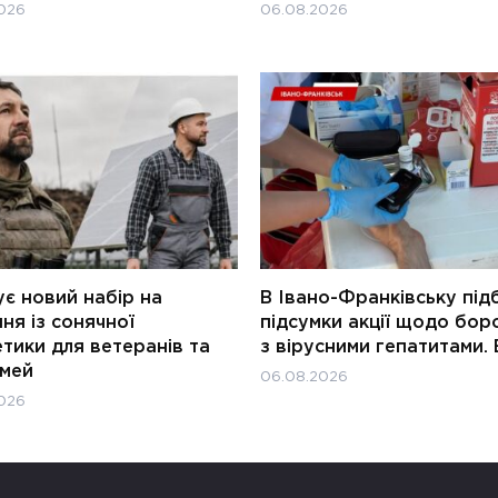
026
06.08.2026
є новий набір на
В Івано-Франківську під
ня із сонячної
підсумки акції щодо бор
тики для ветеранів та
з вірусними гепатитами. 
імей
06.08.2026
026