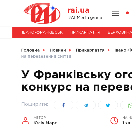
Skip
rai.ua
to
content
НОВИНИ
RAI Media group
ІВАНО-ФРАНКІВСЬК
ПРИКАРПАТТЯ
ВЕРХОВИН
СВІТ
Головна
Новини
Прикарпаття
Івано-Ф
на перевезення сміття
У Франківську ог
УКРАЇНА
конкурс на перев
Поширити:
АВТОР
НА Ч
Юлія Март
1 хв