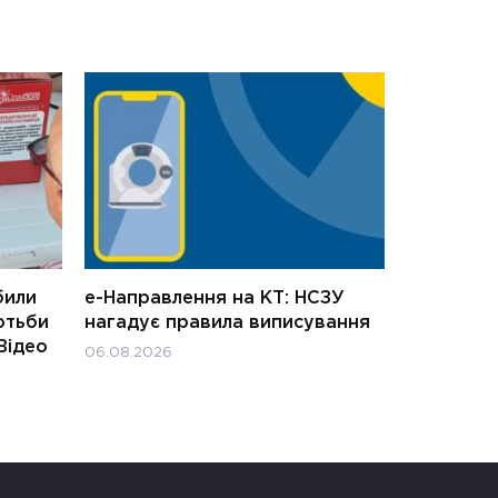
били
е-Направлення на КТ: НСЗУ
отьби
нагадує правила виписування
Відео
06.08.2026