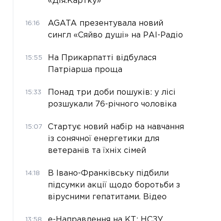
«Дія.Картку»
AGATA презентувала новий
16:16
сингл «Сяйво душі» на РАІ-Радіо
На Прикарпатті відбулася
15:55
Патріарша проща
Понад три доби пошуків: у лісі
15:33
розшукали 76-річного чоловіка
Стартує новий набір на навчання
15:07
із сонячної енергетики для
ветеранів та їхніх сімей
В Івано-Франківську підбили
14:18
підсумки акції щодо боротьби з
вірусними гепатитами. Відео
е-Направлення на КТ: НСЗУ
13:58