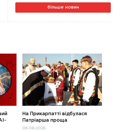
більше новин
вий
На Прикарпатті відбулася
АІ-
Патріарша проща
06.08.2026