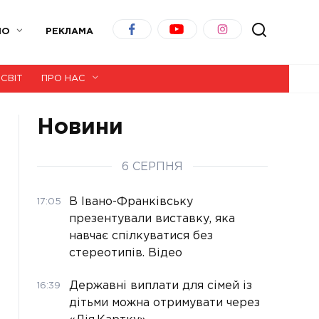
ІО
РЕКЛАМА
СВІТ
ПРО НАС
Новини
6 СЕРПНЯ
В Івано-Франківську
17:05
презентували виставку, яка
навчає спілкуватися без
стереотипів. Відео
Державні виплати для сімей із
16:39
дітьми можна отримувати через