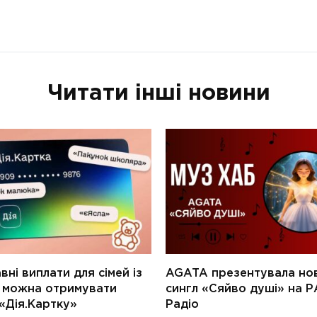
Читати інші новини
ні виплати для сімей із
AGATA презентувала но
и можна отримувати
сингл «Сяйво душі» на Р
«Дія.Картку»
Радіо