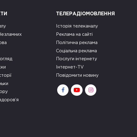
КТИ
ТЕЛЕРАДІОМОВЛЕННЯ
илу
Історія телеканалу
 Незламних
Реклама на сайті
ова
Політична реклама
Соціальна реклама
огляд
Послуги інтернету
ки
Інтернет-TV
сторії
Повідомити новину
ньки
зору
здоров’я