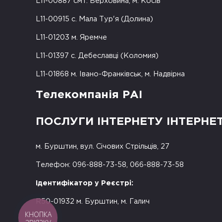
L11-00887 смт. Верховина, м. Косів
L11-00915 с. Мала Тур'я (Долина)
L11-01203 м. Яремче
L11-01397 с. Дебеславці (Коломия)
L11-01868 м. Івано-Франківськ, м. Надвірна
Телекомпанія РАІ
ПОСЛУГИ ІНТЕРНЕТУ ІНТЕРНЕ
м. Бурштин, вул. Січових Стрільців, 27
Телефон: 096-888-73-58, 066-888-73-58
Ідентифікатор у Реєстрі:
R50-01932 м. Бурштин, м. Галич
КНОПКА