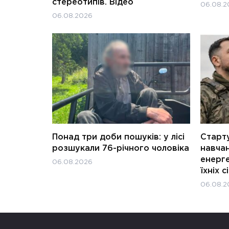
стереотипів. Відео
06.08.2
06.08.2026
Понад три доби пошуків: у лісі
Старту
розшукали 76-річного чоловіка
навчан
енерге
06.08.2026
їхніх с
06.08.2