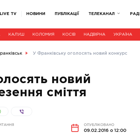
LIVE TV
НОВИНИ
ПУБЛІКАЦІЇ
ТЕЛЕКАНАЛ
РАД
А
КАЛУШ
КОЛОМИЯ
КОСІВ
НАДВІРНА
УКРАЇНА
ранківськ
У Франківську оголосять новий конкурс
олосять новий
езення сміття
ИТАННЯ
ОПУБЛІКОВАНО
09.02.2016 о 12:00