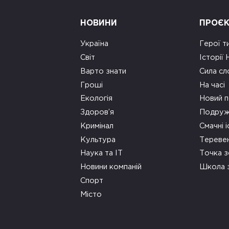
НОВИНИ
ПРОЄ
Україна
Герої т
Світ
Історії
Варто знати
Сила сл
Гроші
На часі
Екологія
Новий п
Здоров’я
Подруж
Кримінал
Смачні і
Культура
Тереве
Наука та ІТ
Точка 
Новини компаній
Школа 
Спорт
Місто