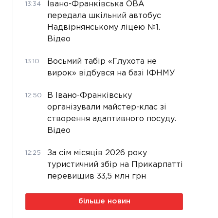
Івано-Франківська ОВА
13:34
передала шкільний автобус
Надвірнянському ліцею №1.
Відео
Восьмий табір «Глухота не
13:10
вирок» відбувся на базі ІФНМУ
В Івано-Франківську
12:50
організували майстер-клас зі
створення адаптивного посуду.
Відео
За сім місяців 2026 року
12:25
туристичний збір на Прикарпатті
перевищив 33,5 млн грн
більше новин