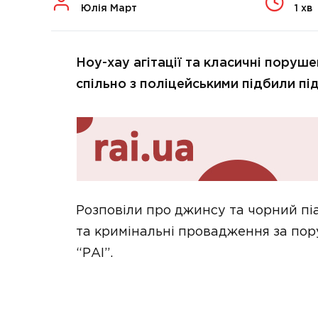
Юлія Март
1 хв
Ноу-хау агітації та класичні поруше
спільно з поліцейськими підбили пі
Розповіли про джинсу та чорний піа
та кримінальні провадження за пор
“РАІ”.