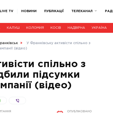
LIVE TV
НОВИНИ
ПУБЛІКАЦІЇ
ТЕЛЕКАНАЛ
РАД
А
КАЛУШ
КОЛОМИЯ
КОСІВ
НАДВІРНА
УКРАЇНА
ранківськ
У Франківську активісти спільно з
мпанії (відео)
ивісти спільно з
дбили підсумки
панії (відео)
ИТАННЯ
ОПУБЛІКОВАНО