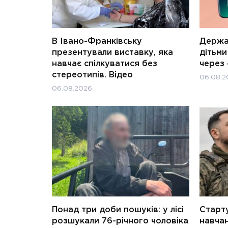
В Івано-Франківську
Держав
презентували виставку, яка
дітьм
навчає спілкуватися без
через 
стереотипів. Відео
06.08.2
06.08.2026
Понад три доби пошуків: у лісі
Старту
розшукали 76-річного чоловіка
навчан