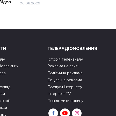
Відео
06.08.2026
КТИ
ТЕЛЕРАДІОМОВЛЕННЯ
илу
Історія телеканалу
 Незламних
Реклама на сайті
ова
Політична реклама
Соціальна реклама
огляд
Послуги інтернету
ки
Інтернет-TV
сторії
Повідомити новину
ньки
зору