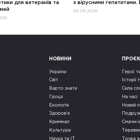
тики для ветеранів та
з вірусними гепатитами. 
імей
06.08.2026
026
НОВИНИ
ПРОЄ
Україна
Герої т
Світ
Історії
Варто знати
Сила сл
Гроші
На часі
Екологія
Новий п
Здоров’я
Подруж
Кримінал
Смачні і
Культура
Тереве
Наука та ІТ
Точка 