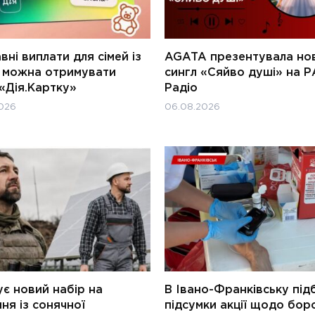
ні виплати для сімей із
AGATA презентувала но
и можна отримувати
сингл «Сяйво душі» на Р
«Дія.Картку»
Радіо
026
06.08.2026
є новий набір на
В Івано-Франківську під
ня із сонячної
підсумки акції щодо бор