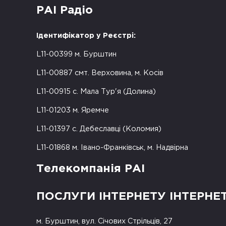
РАІ Радіо
Ідентифікатор у Реєстрі:
L11-00399 м. Бурштин
L11-00887 смт. Верховина, м. Косів
L11-00915 с. Мала Тур'я (Долина)
L11-01203 м. Яремче
L11-01397 с. Дебеславці (Коломия)
L11-01868 м. Івано-Франківськ, м. Надвірна
Телекомпанія РАІ
ПОСЛУГИ ІНТЕРНЕТУ ІНТЕРНЕ
м. Бурштин, вул. Січових Стрільців, 27