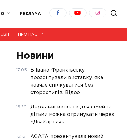
ІО
РЕКЛАМА
СВІТ
ПРО НАС
Новини
В Івано-Франківську
17:05
презентували виставку, яка
навчає спілкуватися без
стереотипів. Відео
Державні виплати для сімей із
16:39
дітьми можна отримувати через
«Дія.Картку»
AGATA презентувала новий
16:16