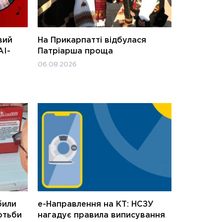
вий
На Прикарпатті відбулася
АІ-
Патріарша проща
06.08.2026
били
е-Направлення на КТ: НСЗУ
отьби
нагадує правила виписування