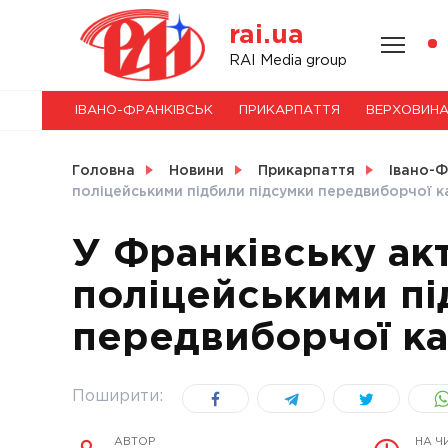
Skip
rai.ua
to
content
НОВИНИ
RAI Media group
ІВАНО-ФРАНКІВСЬК
ПРИКАРПАТТЯ
ВЕРХОВИН
СВІТ
Головна
Новини
Прикарпаття
Івано-Ф
поліцейськими підбили підсумки передвиборчої ка
У Франківську акт
УКРАЇНА
поліцейськими пі
передвиборчої кам
Поширити:
АВТОР
НА Ч