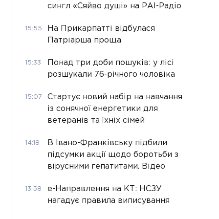
сингл «Сяйво душі» на РАІ-Радіо
На Прикарпатті відбулася
15:55
Патріарша проща
Понад три доби пошуків: у лісі
15:33
розшукали 76-річного чоловіка
Стартує новий набір на навчання
15:07
із сонячної енергетики для
ветеранів та їхніх сімей
В Івано-Франківську підбили
14:18
підсумки акції щодо боротьби з
вірусними гепатитами. Відео
е-Направлення на КТ: НСЗУ
13:58
нагадує правила виписування