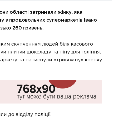
рони області затримали жінку, яка
му з продовольчих супермаркетів Івано-
зько 260 гривень.
иким скупченням людей біля касового
мки плитки шоколаду та піну для гоління.
маркету та натиснули «тривожну» кнопку
 до відділу поліції.