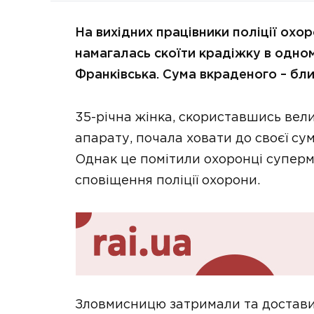
На вихідних працівники поліції охо
намагалась скоїти крадіжку в одно
Франківська. Сума вкраденого – бли
35-річна жінка, скориставшись вел
апарату, почала ховати до своєї су
Однак це помітили охоронці супер
сповіщення поліції охорони.
Зловмисницю затримали та доставили