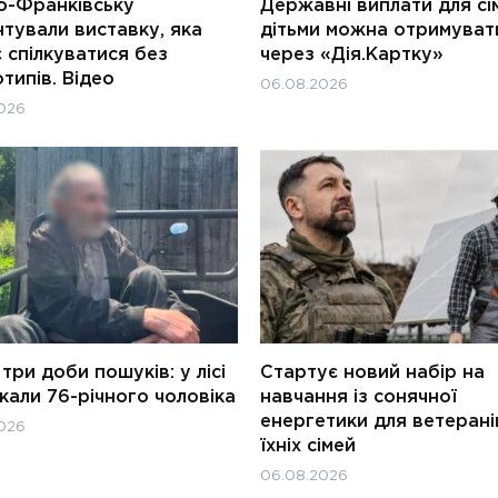
о-Франківську
Державні виплати для сім
тували виставку, яка
дітьми можна отримуват
 спілкуватися без
через «Дія.Картку»
типів. Відео
06.08.2026
026
три доби пошуків: у лісі
Стартує новий набір на
али 76-річного чоловіка
навчання із сонячної
енергетики для ветерані
026
їхніх сімей
06.08.2026