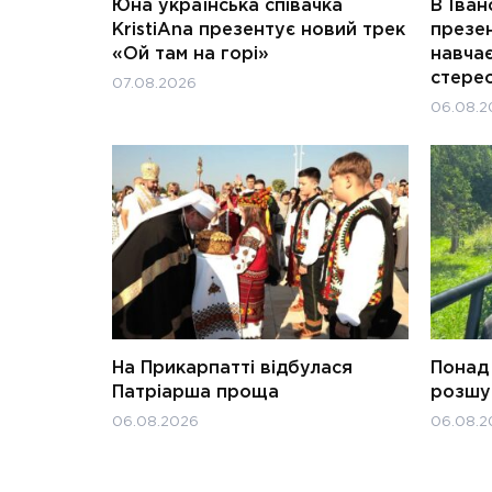
Юна українська співачка
В Іван
KristiAna презентує новий трек
презен
«Ой там на горі»
навчає
стерео
07.08.2026
06.08.2
На Прикарпатті відбулася
Понад 
Патріарша проща
розшук
06.08.2026
06.08.2