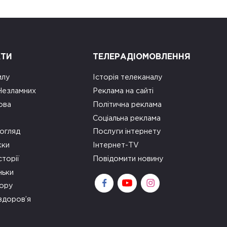
КТИ
ТЕЛЕРАДІОМОВЛЕННЯ
илу
Історія телеканалу
 Незламних
Реклама на сайті
ова
Політична реклама
Соціальна реклама
огляд
Послуги інтернету
ки
Інтернет-TV
сторії
Повідомити новину
ньки
зору
здоров’я