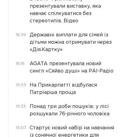
презентували виставку, яка
навчає спілкуватися без
стереотипів. Відео
Державні виплати для сімей із
16:39
дітьми можна отримувати через
«Дія.Картку»
AGATA презентувала новий
16:16
сингл «Сяйво душі» на РАІ-Радіо
На Прикарпатті відбулася
15:55
Патріарша проща
Понад три доби пошуків: у лісі
15:33
розшукали 76-річного чоловіка
Стартує новий набір на навчання
15:07
із сонячної енергетики для