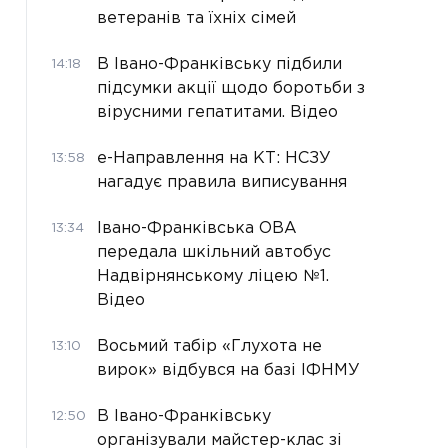
ветеранів та їхніх сімей
В Івано-Франківську підбили
14:18
підсумки акції щодо боротьби з
вірусними гепатитами. Відео
е-Направлення на КТ: НСЗУ
13:58
нагадує правила виписування
Івано-Франківська ОВА
13:34
передала шкільний автобус
Надвірнянському ліцею №1.
Відео
Восьмий табір «Глухота не
13:10
вирок» відбувся на базі ІФНМУ
В Івано-Франківську
12:50
організували майстер-клас зі