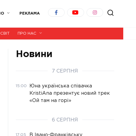
ІО
РЕКЛАМА
СВІТ
ПРО НАС
Новини
7 СЕРПНЯ
Юна українська співачка
15:00
KristiAna презентує новий трек
«Ой там на горі»
6 СЕРПНЯ
В Івано-Франківську
17:05