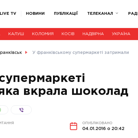
LIVE TV
НОВИНИ
ПУБЛІКАЦІЇ
ТЕЛЕКАНАЛ
РАД
А
КАЛУШ
КОЛОМИЯ
КОСІВ
НАДВІРНА
УКРАЇНА
ранківськ
У франківському супермаркеті затримали
супермаркеті
 яка вкрала шоколад
ИТАННЯ
ОПУБЛІКОВАНО
04.01.2016 о 20:42