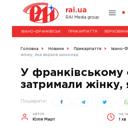
Skip
rai.ua
to
content
НОВИНИ
RAI Media group
ІВАНО-ФРАНКІВСЬК
ПРИКАРПАТТЯ
ВЕРХОВИН
СВІТ
Головна
Новини
Прикарпаття
Івано-Ф
жінку, яка вкрала шоколад
У франківському 
УКРАЇНА
затримали жінку,
Поширити:
АВТОР
НА Ч
Юлія Март
1 хв