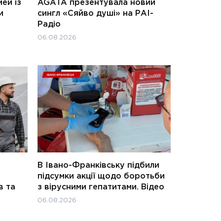
ей із
AGATA презентувала новий
и
сингл «Сяйво душі» на РАІ-
Радіо
06.08.2026
В Івано-Франківську підбили
підсумки акції щодо боротьби
в та
з вірусними гепатитами. Відео
06.08.2026