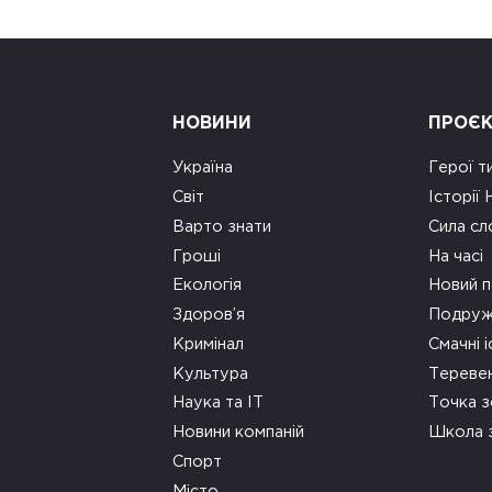
НОВИНИ
ПРОЄ
Україна
Герої т
Світ
Історії
Варто знати
Сила сл
Гроші
На часі
Екологія
Новий п
Здоров’я
Подруж
Кримінал
Смачні і
Культура
Тереве
Наука та ІТ
Точка 
Новини компаній
Школа 
Спорт
Місто