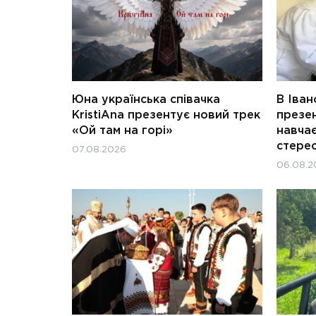
Юна українська співачка
В Іван
KristiAna презентує новий трек
презен
«Ой там на горі»
навчає
стерео
07.08.2026
06.08.2