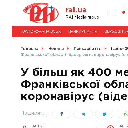
Skip
rai.ua
to
content
НОВИНИ
RAI Media group
ІВАНО-ФРАНКІВСЬК
ПРИКАРПАТТЯ
ВЕРХОВИН
СВІТ
Головна
Новини
Прикарпаття
Івано-Ф
Франківської області підозрюють коронавірус (ві
У більш як 400 м
УКРАЇНА
Франківської обл
коронавірус (віде
Поширити:
АВТОР
НА Ч