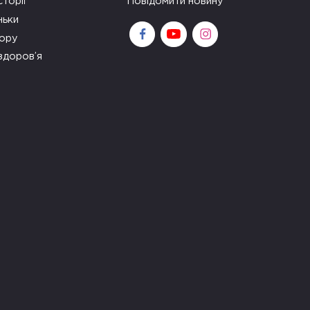
сторії
Повідомити новину
ньки
зору
здоров’я