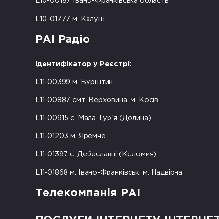
L10-00187 Івано-Франківська область
L10-01777 м. Калуш
РАІ Радіо
Ідентифікатор у Реєстрі:
L11-00399 м. Бурштин
L11-00887 смт. Верховина, м. Косів
L11-00915 с. Мала Тур'я (Долина)
L11-01203 м. Яремче
L11-01397 с. Дебеславці (Коломия)
L11-01868 м. Івано-Франківськ, м. Надвірна
Телекомпанія РАІ