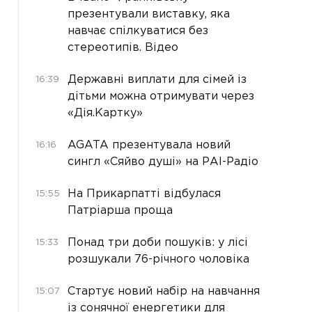
презентували виставку, яка
навчає спілкуватися без
стереотипів. Відео
Державні виплати для сімей із
16:39
дітьми можна отримувати через
«Дія.Картку»
AGATA презентувала новий
16:16
сингл «Сяйво душі» на РАІ-Радіо
На Прикарпатті відбулася
15:55
Патріарша проща
Понад три доби пошуків: у лісі
15:33
розшукали 76-річного чоловіка
Стартує новий набір на навчання
15:07
із сонячної енергетики для