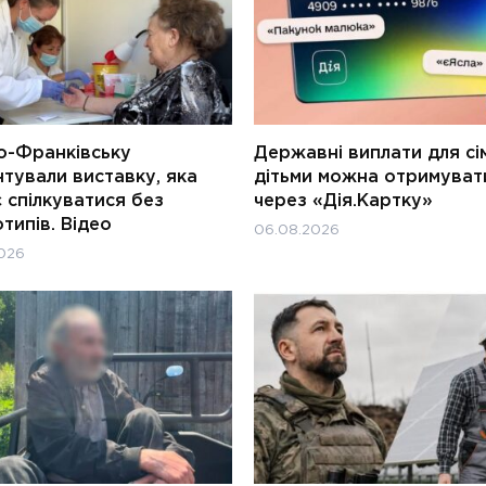
о-Франківську
Державні виплати для сім
тували виставку, яка
дітьми можна отримуват
 спілкуватися без
через «Дія.Картку»
типів. Відео
06.08.2026
026