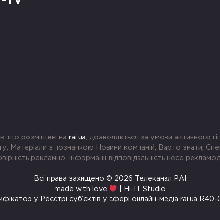
Т-TV
в, що розміщені на
rai.ua
, дозволяється за умови активного г
. Матеріали з позначкою Новини компаній, Варто знати, Спе
вірність рекламної інформації відповідальність несе рекламо
Всі права захищено © 2026 Телеканал РАІ
made with love
| Hi-IT Studio
ифікатор у Реєстрі суб’єктів у сфері онлайн-медіа rai.ua R40