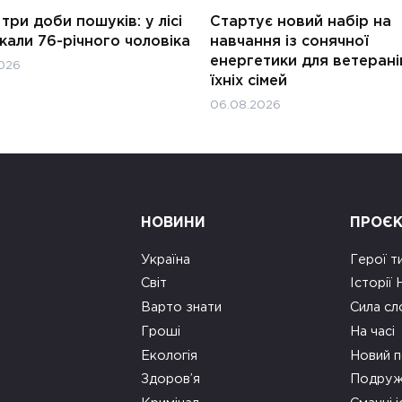
три доби пошуків: у лісі
Стартує новий набір на
али 76-річного чоловіка
навчання із сонячної
енергетики для ветерані
026
їхніх сімей
06.08.2026
НОВИНИ
ПРОЄ
Україна
Герої т
Світ
Історії
Варто знати
Сила сл
Гроші
На часі
Екологія
Новий п
Здоров’я
Подруж