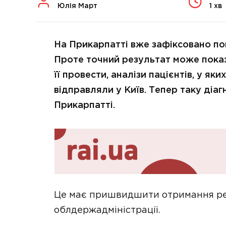
Юлія Март
1 хв
На Прикарпатті вже зафіксовано пон
Проте точний результат може пока
її провести, аналізи пацієнтів, у я
відправляли у Київ. Тепер таку діа
Прикарпатті.
Це має пришвидшити отримання резу
облдержадміністрації.