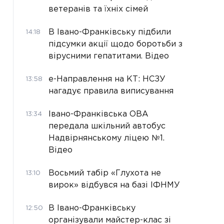
ветеранів та їхніх сімей
В Івано-Франківську підбили
14:18
підсумки акції щодо боротьби з
вірусними гепатитами. Відео
е-Направлення на КТ: НСЗУ
13:58
нагадує правила виписування
Івано-Франківська ОВА
13:34
передала шкільний автобус
Надвірнянському ліцею №1.
Відео
Восьмий табір «Глухота не
13:10
вирок» відбувся на базі ІФНМУ
В Івано-Франківську
12:50
організували майстер-клас зі