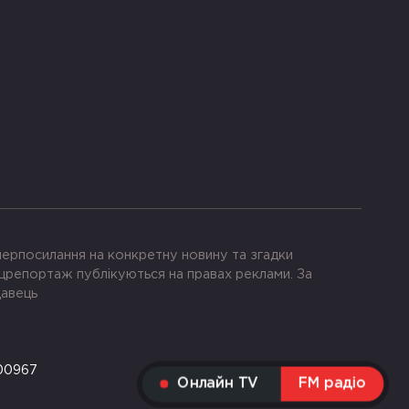
іперпосилання на конкретну новину та згадки
црепортаж публікуються на правах реклами. За
давець
-00967
Онлайн TV
FM радіо