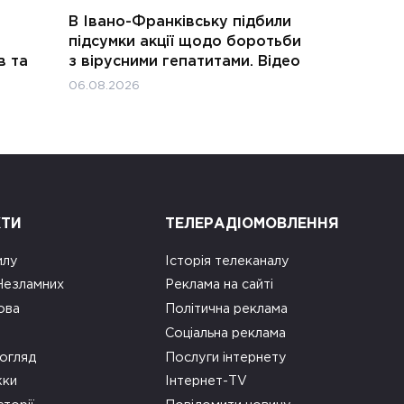
В Івано-Франківську підбили
підсумки акції щодо боротьби
в та
з вірусними гепатитами. Відео
06.08.2026
КТИ
ТЕЛЕРАДІОМОВЛЕННЯ
илу
Історія телеканалу
 Незламних
Реклама на сайті
ова
Політична реклама
Соціальна реклама
огляд
Послуги інтернету
ки
Інтернет-TV