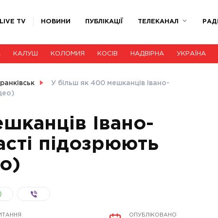
LIVE TV
НОВИНИ
ПУБЛІКАЦІЇ
ТЕЛЕКАНАЛ
РАД
А
КАЛУШ
КОЛОМИЯ
КОСІВ
НАДВІРНА
УКРАЇНА
ранківськ
У більш як 400 мешканців Івано-
део)
ешканців Івано-
асті підозрюють
о)
ИТАННЯ
ОПУБЛІКОВАНО