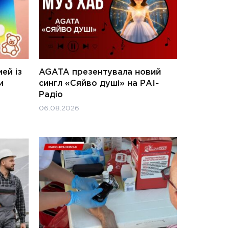
ей із
AGATA презентувала новий
и
сингл «Сяйво душі» на РАІ-
Радіо
06.08.2026