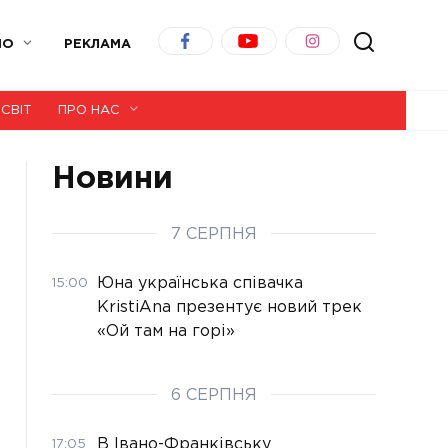
ІО
РЕКЛАМА
СВІТ
ПРО НАС
Новини
7 СЕРПНЯ
Юна українська співачка
15:00
KristiAna презентує новий трек
«Ой там на горі»
6 СЕРПНЯ
В Івано-Франківську
17:05