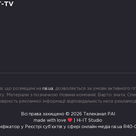
Т-TV
в, що розміщені на
rai.ua
, дозволяється за умови активного г
. Матеріали з позначкою Новини компаній, Варто знати, Спе
вірність рекламної інформації відповідальність несе рекламо
Всі права захищено © 2026 Телеканал РАІ
made with love
| Hi-IT Studio
ифікатор у Реєстрі суб’єктів у сфері онлайн-медіа rai.ua R40