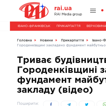
Skip
rai.ua
to
content
НОВИНИ
RAI Media group
ІВАНО-ФРАНКІВСЬК
ПРИКАРПАТТЯ
ВЕРХОВИН
СВІТ
Головна
Новини
Прикарпаття
Івано-Ф
Городенківщині закладено фундамент майбутньог
Триває будівницт
УКРАЇНА
Городенківщині 
фундамент майбу
закладу (відео)
Поширити: