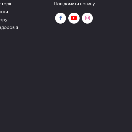
сторії
Повідомити новину
ньки
зору
здоров’я