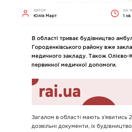
АВТОР
НА 
Юлія Март
1 хв
В області триває будівництво амбул
Городенківського району вже закл
медичного закладу. Також Олієво-
первинної медичної допомоги.
Загалом в області мають з’явитись 26
дозвільні документи, їх будівництво 