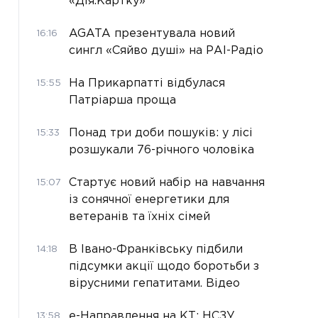
«Дія.Картку»
AGATA презентувала новий
16:16
сингл «Сяйво душі» на РАІ-Радіо
На Прикарпатті відбулася
15:55
Патріарша проща
Понад три доби пошуків: у лісі
15:33
розшукали 76-річного чоловіка
Стартує новий набір на навчання
15:07
із сонячної енергетики для
ветеранів та їхніх сімей
В Івано-Франківську підбили
14:18
підсумки акції щодо боротьби з
вірусними гепатитами. Відео
е-Направлення на КТ: НСЗУ
13:58