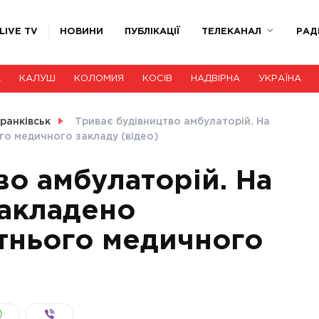
LIVE TV
НОВИНИ
ПУБЛІКАЦІЇ
ТЕЛЕКАНАЛ
РАД
А
КАЛУШ
КОЛОМИЯ
КОСІВ
НАДВІРНА
УКРАЇНА
ранківськ
Триває будівництво амбулаторій. На
о медичного закладу (відео)
во амбулаторій. На
закладено
тнього медичного