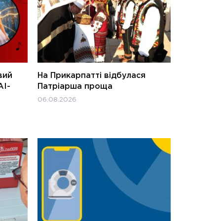
вий
На Прикарпатті відбулася
АІ-
Патріарша проща
06.08.2026