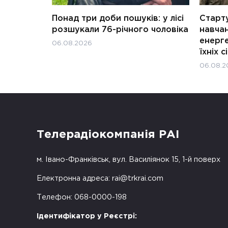
Понад три доби пошуків: у лісі
Старту
розшукали 76-річного чоловіка
навчан
енерге
06.08.2026
їхніх с
06.08.2
Телерадіокомпанія РАІ
м. Івано-Франківськ, вул. Василіянок 15, 1-й поверх
Електронна адреса:
rai@trkrai.com
Телефон: 068-0000-198
Ідентифікатор у Реєстрі: