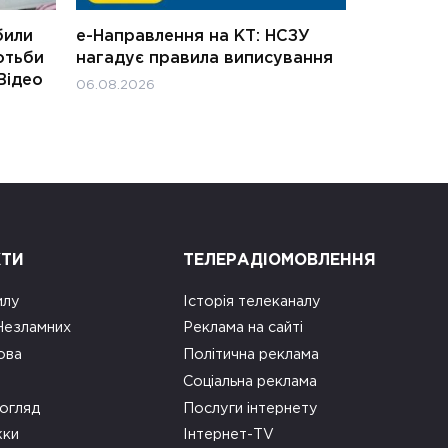
били
е-Направлення на КТ: НСЗУ
отьби
нагадує правила виписування
Відео
06.08.2026
КТИ
ТЕЛЕРАДІОМОВЛЕННЯ
илу
Історія телеканалу
 Незламних
Реклама на сайті
ова
Політична реклама
Соціальна реклама
огляд
Послуги інтернету
ки
Інтернет-TV