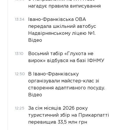
нагадує правила виписування
Івано-Франківська ОВА
13:34
передала шкільний автобус
Надвірнянському ліцею №1.
Відео
Восьмий табір «Глухота не
13:10
вирок» відбувся на базі ІФНМУ
В Івано-Франківську
12:50
організували майстер-клас зі
створення адаптивного посуду.
Відео
За сім місяців 2026 року
12:25
туристичний збір на Прикарпатті
перевищив 33,5 млн грн