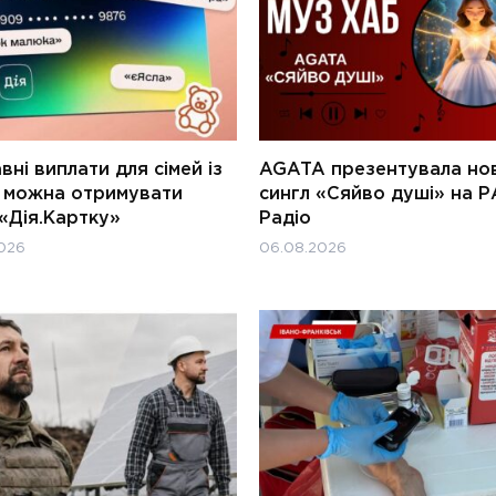
ні виплати для сімей із
AGATA презентувала но
и можна отримувати
сингл «Сяйво душі» на Р
«Дія.Картку»
Радіо
026
06.08.2026