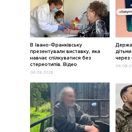
В Івано-Франківську
Держав
презентували виставку, яка
дітьм
навчає спілкуватися без
через 
стереотипів. Відео
06.08.2
06.08.2026