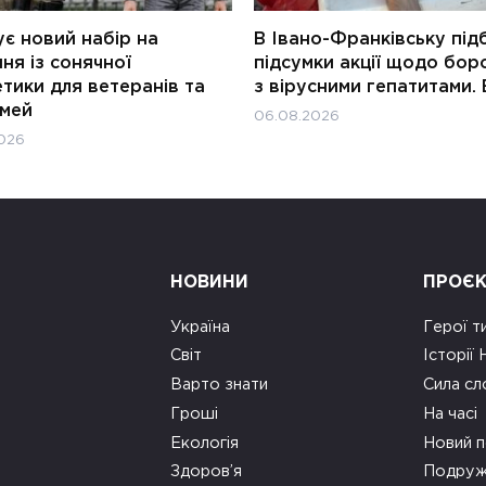
є новий набір на
В Івано-Франківську під
ня із сонячної
підсумки акції щодо бор
тики для ветеранів та
з вірусними гепатитами. 
імей
06.08.2026
026
НОВИНИ
ПРОЄ
Україна
Герої т
Світ
Історії
Варто знати
Сила сл
Гроші
На часі
Екологія
Новий п
Здоров’я
Подруж