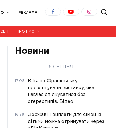
ІО
РЕКЛАМА
СВІТ
ПРО НАС
Новини
6 СЕРПНЯ
В Івано-Франківську
17:05
презентували виставку, яка
навчає спілкуватися без
стереотипів. Відео
Державні виплати для сімей із
16:39
дітьми можна отримувати через