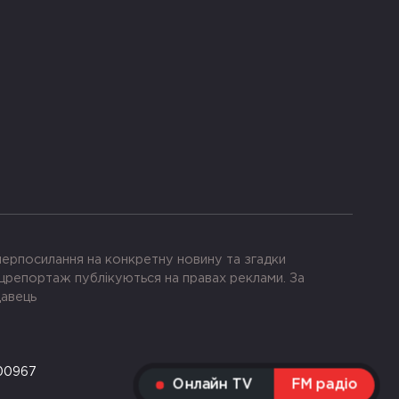
іперпосилання на конкретну новину та згадки
црепортаж публікуються на правах реклами. За
давець
-00967
Онлайн TV
FM радіо