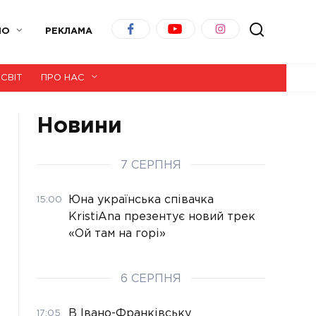
ІО
РЕКЛАМА
СВІТ
ПРО НАС
Новини
7 СЕРПНЯ
Юна українська співачка
15:00
KristiAna презентує новий трек
«Ой там на горі»
6 СЕРПНЯ
В Івано-Франківську
17:05