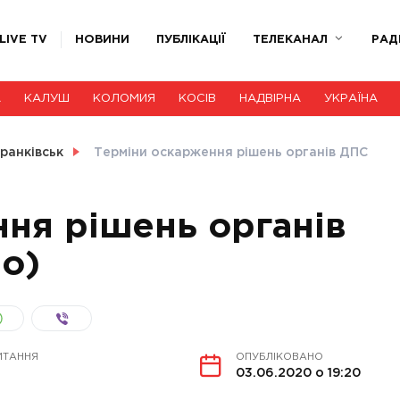
LIVE TV
НОВИНИ
ПУБЛІКАЦІЇ
ТЕЛЕКАНАЛ
РАД
А
КАЛУШ
КОЛОМИЯ
КОСІВ
НАДВІРНА
УКРАЇНА
ранківськ
Терміни оскарження рішень органів ДПС
ня рішень органів
ео)
ИТАННЯ
ОПУБЛІКОВАНО
03.06.2020 о 19:20