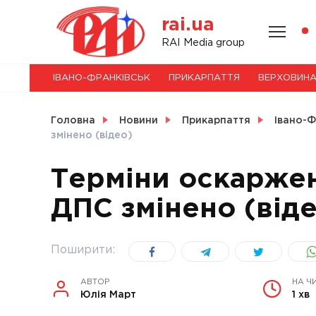
Skip
rai.ua
to
content
НОВИНИ
RAI Media group
ІВАНО-ФРАНКІВСЬК
ПРИКАРПАТТЯ
ВЕРХОВИН
СВІТ
Головна
Новини
Прикарпаття
Івано-Ф
змінено (відео)
Терміни оскаржен
УКРАЇНА
ДПС змінено (від
Поширити:
АВТОР
НА Ч
Юлія Март
1 хв