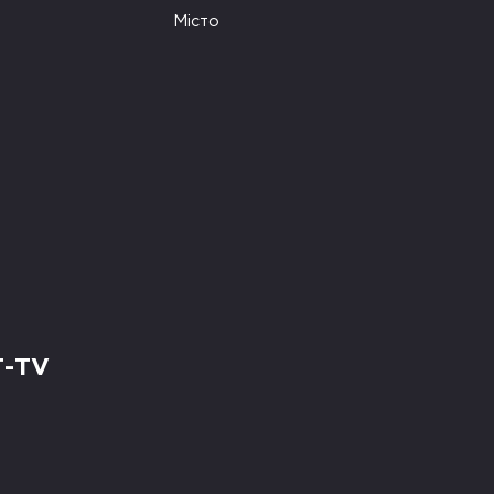
Місто
Т-TV