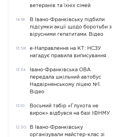
ветеранів та їхніх сімей
В Івано-Франківську підбили
14:18
підсумки акції щодо боротьби з
вірусними гепатитами. Відео
е-Направлення на КТ: НСЗУ
13:58
нагадує правила виписування
Івано-Франківська ОВА
13:34
передала шкільний автобус
Надвірнянському ліцею №1.
Відео
Восьмий табір «Глухота не
13:10
вирок» відбувся на базі ІФНМУ
В Івано-Франківську
12:50
організували майстер-клас зі