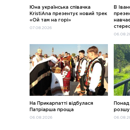
Юна українська співачка
В Іван
KristiAna презентує новий трек
презен
«Ой там на горі»
навчає
стерео
07.08.2026
06.08.2
На Прикарпатті відбулася
Понад 
Патріарша проща
розшук
06.08.2026
06.08.2