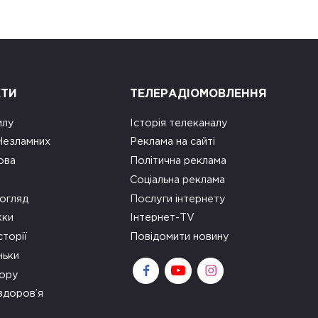
КТИ
ТЕЛЕРАДІОМОВЛЕННЯ
илу
Історія телеканалу
 Незламних
Реклама на сайті
ова
Політична реклама
Соціальна реклама
огляд
Послуги інтернету
ки
Інтернет-TV
сторії
Повідомити новину
ньки
зору
здоров’я