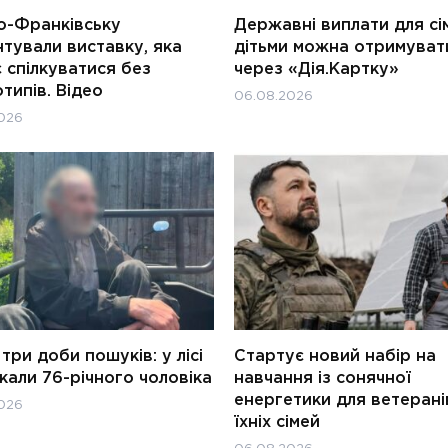
о-Франківську
Державні виплати для сім
тували виставку, яка
дітьми можна отримуват
 спілкуватися без
через «Дія.Картку»
типів. Відео
06.08.2026
026
три доби пошуків: у лісі
Стартує новий набір на
али 76-річного чоловіка
навчання із сонячної
енергетики для ветерані
026
їхніх сімей