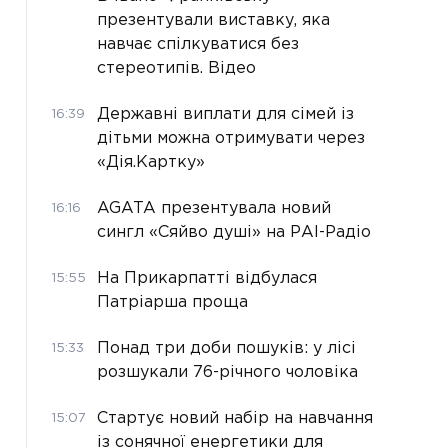
презентували виставку, яка
навчає спілкуватися без
стереотипів. Відео
Державні виплати для сімей із
16:39
дітьми можна отримувати через
«Дія.Картку»
AGATA презентувала новий
16:16
сингл «Сяйво душі» на РАІ-Радіо
На Прикарпатті відбулася
15:55
Патріарша проща
Понад три доби пошуків: у лісі
15:33
розшукали 76-річного чоловіка
Стартує новий набір на навчання
15:07
із сонячної енергетики для