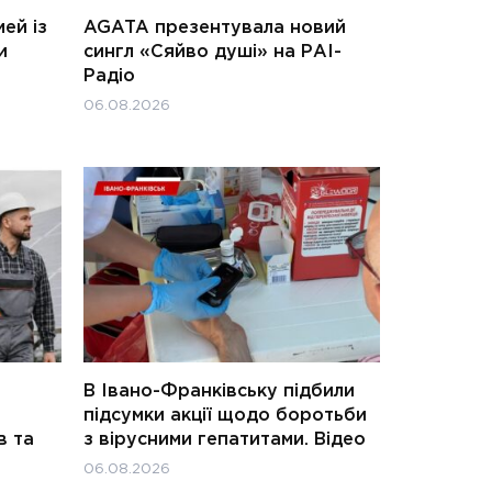
ей із
AGATA презентувала новий
и
сингл «Сяйво душі» на РАІ-
Радіо
06.08.2026
В Івано-Франківську підбили
підсумки акції щодо боротьби
в та
з вірусними гепатитами. Відео
06.08.2026