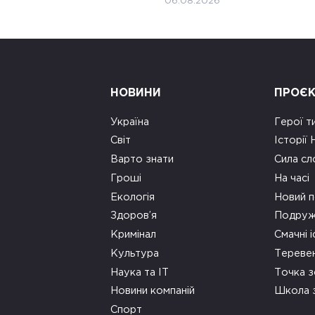
06.08.2026
НОВИНИ
ПРОЄ
Україна
Герої т
Світ
Історії
Варто знати
Сила сл
Гроші
На часі
Екологія
Новий п
Здоров’я
Подруж
Кримінал
Смачні і
Культура
Тереве
Наука та ІТ
Точка 
Новини компаній
Школа 
Спорт