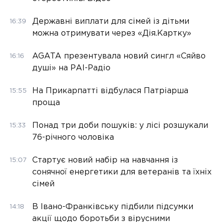
Державні виплати для сімей із дітьми
16:39
можна отримувати через «Дія.Картку»
AGATA презентувала новий сингл «Сяйво
16:16
душі» на РАІ-Радіо
На Прикарпатті відбулася Патріарша
15:55
проща
Понад три доби пошуків: у лісі розшукали
15:33
76-річного чоловіка
Стартує новий набір на навчання із
15:07
сонячної енергетики для ветеранів та їхніх
сімей
В Івано-Франківську підбили підсумки
14:18
акції щодо боротьби з вірусними