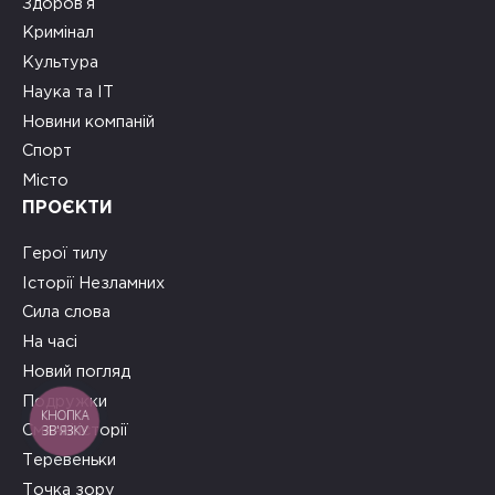
Здоров’я
Кримінал
Культура
Наука та ІТ
Новини компаній
Спорт
Місто
ПРОЄКТИ
Герої тилу
Історії Незламних
Сила слова
На часі
Новий погляд
Подружки
КНОПКА
ЗВ'ЯЗКУ
Смачні історії
Теревеньки
Точка зору