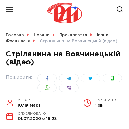
Skip
to
content
НОВИНИ
Головна
Новини
Прикарпаття
Івано-
Франківськ
Стрілянина на Вовчинецькій (відео)
СВІТ
Стрілянина на Вовчинецькій
(відео)
УКРАЇНА
Поширити:
АВТОР
НА ЧИТАННЯ
Юлія Март
1 хв
ОПУБЛІКОВАНО
01.07.2020 о 16:28