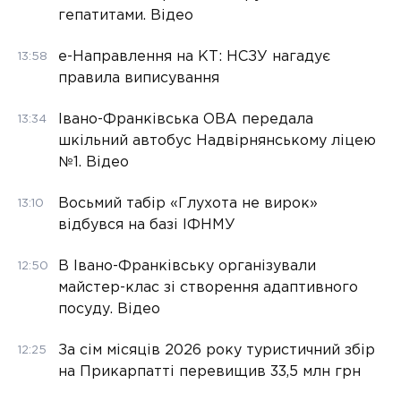
гепатитами. Відео
е-Направлення на КТ: НСЗУ нагадує
13:58
правила виписування
Івано-Франківська ОВА передала
13:34
шкільний автобус Надвірнянському ліцею
№1. Відео
Восьмий табір «Глухота не вирок»
13:10
відбувся на базі ІФНМУ
В Івано-Франківську організували
12:50
майстер-клас зі створення адаптивного
посуду. Відео
За сім місяців 2026 року туристичний збір
12:25
на Прикарпатті перевищив 33,5 млн грн