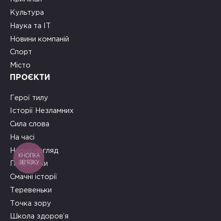
Культура
Наука та ІТ
Новини компаній
Спорт
Місто
ПРОЄКТИ
Герої тилу
Історії Незламних
Сила слова
На часі
Новий погляд
КНОПКА
ЗВ'ЯЗКУ
Подружки
Смачні історії
Теревеньки
Точка зору
Школа здоров’я