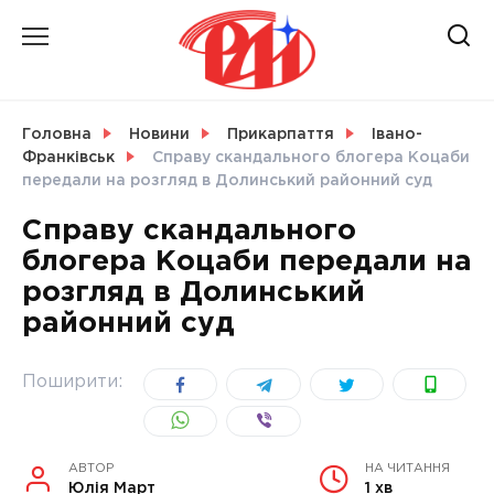
Skip
to
content
НОВИНИ
Головна
Новини
Прикарпаття
Івано-
Франківськ
Справу скандального блогера Коцаби
СВІТ
передали на розгляд в Долинський районний суд
Справу скандального
блогера Коцаби передали на
розгляд в Долинський
УКРАЇНА
районний суд
Поширити:
АВТОР
НА ЧИТАННЯ
Юлія Март
1 хв