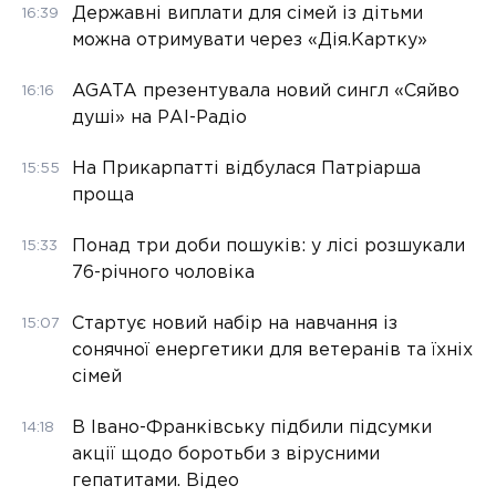
Державні виплати для сімей із дітьми
16:39
можна отримувати через «Дія.Картку»
AGATA презентувала новий сингл «Сяйво
16:16
душі» на РАІ-Радіо
На Прикарпатті відбулася Патріарша
15:55
проща
Понад три доби пошуків: у лісі розшукали
15:33
76-річного чоловіка
Стартує новий набір на навчання із
15:07
сонячної енергетики для ветеранів та їхніх
сімей
В Івано-Франківську підбили підсумки
14:18
акції щодо боротьби з вірусними
гепатитами. Відео