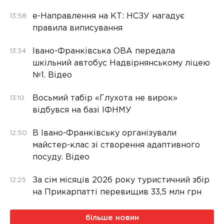
е-Направлення на КТ: НСЗУ нагадує
13:58
правила виписування
Івано-Франківська ОВА передала
13:34
шкільний автобус Надвірнянському ліцею
№1. Відео
Восьмий табір «Глухота не вирок»
13:10
відбувся на базі ІФНМУ
В Івано-Франківську організували
12:50
майстер-клас зі створення адаптивного
посуду. Відео
За сім місяців 2026 року туристичний збір
12:25
на Прикарпатті перевищив 33,5 млн грн
більше новин