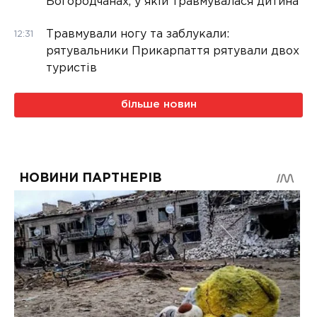
Богородчанах, у якій травмувалася дитина
Травмували ногу та заблукали:
12:31
рятувальники Прикарпаття рятували двох
туристів
більше новин