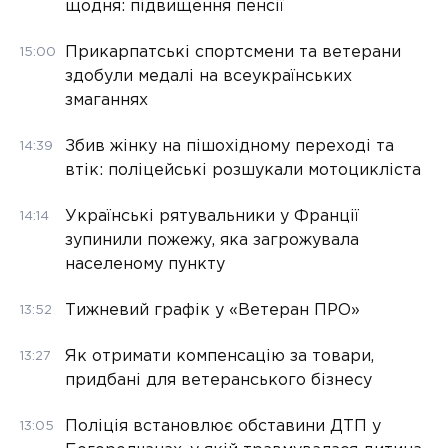
щодня: підвищення пенсії
Прикарпатські спортсмени та ветерани
15:00
здобули медалі на всеукраїнських
змаганнях
Збив жінку на пішохідному переході та
14:39
втік: поліцейські розшукали мотоцикліста
Українські рятувальники у Франції
14:14
зупинили пожежу, яка загрожувала
населеному пункту
Тижневий графік у «Ветеран ПРО»
13:52
Як отримати компенсацію за товари,
13:27
придбані для ветеранського бізнесу
Поліція встановлює обставини ДТП у
13:05