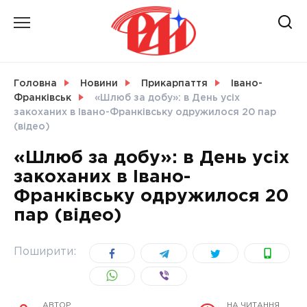
Skip
to
content
НОВИНИ
Головна
Новини
Прикарпаття
Івано-
Франківськ
«Шлюб за добу»: в День усіх
СВІТ
закоханих в Івано-Франківську одружилося 20 пар
(відео)
«Шлюб за добу»: в День усіх
закоханих в Івано-
УКРАЇНА
Франківську одружилося 20
пар (відео)
Поширити:
АВТОР
НА ЧИТАННЯ