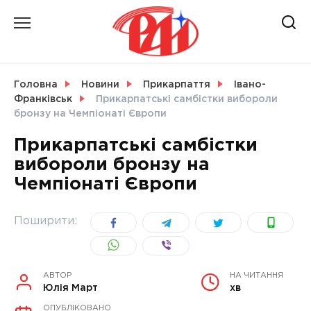
Skip
to
content
НОВИНИ
Головна
Новини
Прикарпаття
Івано-
Франківськ
Прикарпатські самбістки вибороли
СВІТ
бронзу на Чемпіонаті Європи
Прикарпатські самбістки
вибороли бронзу на
Чемпіонаті Європи
УКРАЇНА
Поширити:
АВТОР
НА ЧИТАННЯ
Юлія Март
хв
ОПУБЛІКОВАНО