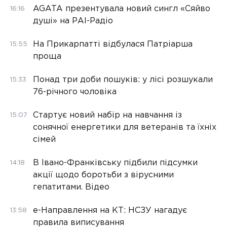
AGATA презентувала новий сингл «Сяйво
16:16
душі» на РАІ-Радіо
На Прикарпатті відбулася Патріарша
15:55
проща
Понад три доби пошуків: у лісі розшукали
15:33
76-річного чоловіка
Стартує новий набір на навчання із
15:07
сонячної енергетики для ветеранів та їхніх
сімей
В Івано-Франківську підбили підсумки
14:18
акції щодо боротьби з вірусними
гепатитами. Відео
е-Направлення на КТ: НСЗУ нагадує
13:58
правила виписування