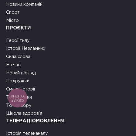
Новини компаній
Спорт
Місто
ПРОЄКТИ
Герої тилу
Історії Незламних
Сила слова
На часі
Новий погляд
Подружки
Смачні історії
КНОПКА
Теревеньки
ЗВ'ЯЗКУ
Точка зору
Школа здоров’я
ТЕЛЕРАДІОМОВЛЕННЯ
Історія телеканалу