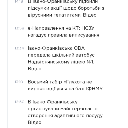
В Івано-Франківську підбили
14:18
підсумки акції щодо боротьби з
вірусними гепатитами. Відео
е-Направлення на КТ: НСЗУ
13:58
нагадує правила виписування
Івано-Франківська ОВА
13:34
передала шкільний автобус
Надвірнянському ліцею №1.
Відео
Восьмий табір «Глухота не
13:10
вирок» відбувся на базі ІФНМУ
В Івано-Франківську
12:50
організували майстер-клас зі
створення адаптивного посуду.
Відео