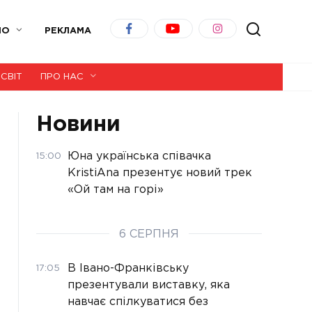
ІО
РЕКЛАМА
СВІТ
ПРО НАС
Новини
Юна українська співачка
15:00
KristiAna презентує новий трек
«Ой там на горі»
6 СЕРПНЯ
В Івано-Франківську
17:05
презентували виставку, яка
навчає спілкуватися без