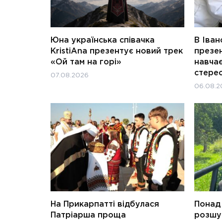
Юна українська співачка
В Іван
KristiAna презентує новий трек
презен
«Ой там на горі»
навчає
стерео
07.08.2026
06.08.2
На Прикарпатті відбулася
Понад 
Патріарша проща
розшук