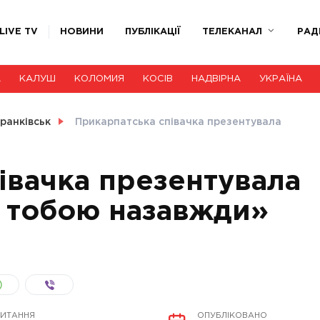
LIVE TV
НОВИНИ
ПУБЛІКАЦІЇ
ТЕЛЕКАНАЛ
РАД
А
КАЛУШ
КОЛОМИЯ
КОСІВ
НАДВІРНА
УКРАЇНА
ранківськ
Прикарпатська співачка презентувала
івачка презентувала
з тобою назавжди»
ЧИТАННЯ
ОПУБЛІКОВАНО