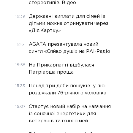
стереотипів. Відео
Державні виплати для сімей із
16:39
дітьми можна отримувати через
«Дія.Картку»
AGATA презентувала новий
16:16
сингл «Сяйво душі» на РАІ-Радіо
На Прикарпатті відбулася
15:55
Патріарша проща
Понад три доби пошуків: у лісі
15:33
розшукали 76-річного чоловіка
Стартує новий набір на навчання
15:07
із сонячної енергетики для
ветеранів та їхніх сімей