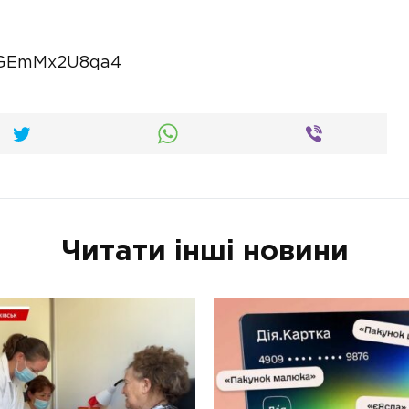
v=GEmMx2U8qa4
Читати інші новини