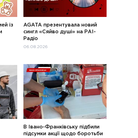
ей із
AGATA презентувала новий
и
сингл «Сяйво душі» на РАІ-
Радіо
06.08.2026
В Івано-Франківську підбили
підсумки акції щодо боротьби