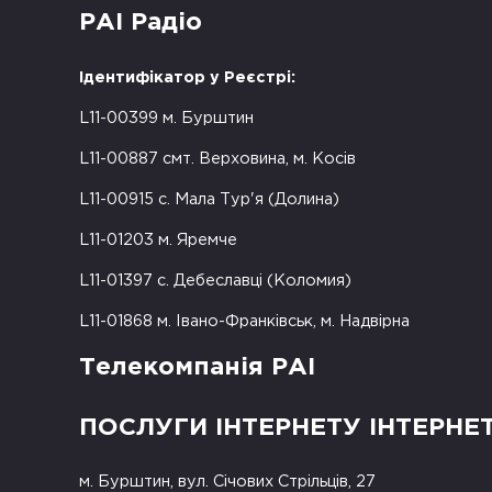
РАІ Радіо
Ідентифікатор у Реєстрі:
L11-00399 м. Бурштин
L11-00887 смт. Верховина, м. Косів
L11-00915 с. Мала Тур'я (Долина)
L11-01203 м. Яремче
L11-01397 с. Дебеславці (Коломия)
L11-01868 м. Івано-Франківськ, м. Надвірна
Телекомпанія РАІ
ПОСЛУГИ ІНТЕРНЕТУ ІНТЕРНЕ
м. Бурштин, вул. Січових Стрільців, 27