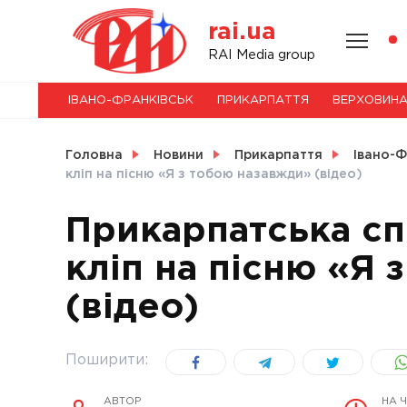
Skip
rai.ua
to
content
НОВИНИ
RAI Media group
ІВАНО-ФРАНКІВСЬК
ПРИКАРПАТТЯ
ВЕРХОВИН
СВІТ
Головна
Новини
Прикарпаття
Івано-Ф
кліп на пісню «Я з тобою назавжди» (відео)
Прикарпатська сп
УКРАЇНА
кліп на пісню «Я 
(відео)
Поширити:
АВТОР
НА 