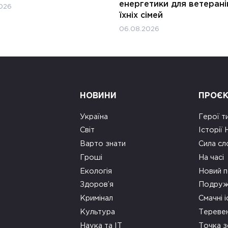
енергетики для ветерані
026
їхніх сімей
06.08.2026
НОВИНИ
ПРОЄ
Україна
Герої т
Світ
Історії
Варто знати
Сила сл
Гроші
На часі
Екологія
Новий п
Здоров’я
Подруж
Кримінал
Смачні і
Культура
Тереве
Наука та ІТ
Точка 