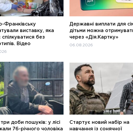
о-Франківську
Державні виплати для сім
тували виставку, яка
дітьми можна отримуват
 спілкуватися без
через «Дія.Картку»
типів. Відео
06.08.2026
026
три доби пошуків: у лісі
Стартує новий набір на
али 76-річного чоловіка
навчання із сонячної