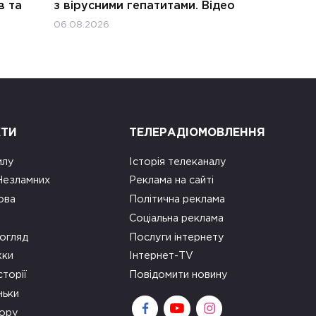
в та
з вірусними гепатитами. Відео
06.08.2026
КТИ
ТЕЛЕРАДІОМОВЛЕННЯ
илу
Історія телеканалу
 Незламних
Реклама на сайті
ова
Політична реклама
Соціальна реклама
огляд
Послуги інтернету
ки
Інтернет-TV
сторії
Повідомити новину
ньки
зору