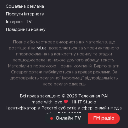
Соціальна реклама
Послуги інтернету
Інтернет-TV
Повідомити новину
Повне або часткове використання матеріалів, що
розміщені на
rai.ua
, дозволяється за умови активного
гіперпосилання на конкретну новину та згадки
першоджерела не нижче другого абзацу тексту.
Матеріали з позначкою Новини компаній, Варто знати,
Спецрепортаж публікуються на правах реклами. За
достовірність рекламної інформації відповідальність
несе рекламодавець
Всі права захищено © 2026 Телеканал РАІ
made with love
| Hi-IT Studio
Ідентифікатор у Реєстрі суб’єктів у сфері онлайн-медіа
rai.ua R40-00967
Онлайн TV
FM радіо