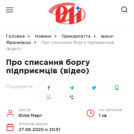
Skip
to
content
НОВИНИ
Головна
Новини
Прикарпаття
Івано-
Франківськ
Про списання боргу підприємців
СВІТ
(відео)
Про списання боргу
підприємців (відео)
УКРАЇНА
Поширити:
АВТОР
НА ЧИТАННЯ
Юлія Март
1 хв
ОПУБЛІКОВАНО
27.06.2020 о 20:51