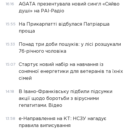
AGATA презентувала новий сингл «Сяйво
16:16
душі» на РАІ-Радіо
На Прикарпатті відбулася Патріарша
15:55
проща
Понад три доби пошуків: у лісі розшукали
15:33
76-річного чоловіка
Стартує новий набір на навчання із
15:07
сонячної енергетики для ветеранів та їхніх
сімей
В Івано-Франківську підбили підсумки
14:18
акції щодо боротьби з вірусними
гепатитами. Відео
е-Направлення на КТ: НСЗУ нагадує
13:58
правила виписування