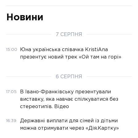
Новини
7 СЕРПНЯ
Юна українська співачка KristiAna
15:00
презентує новий трек «Ой там на горі»
6 СЕРПНЯ
В Івано-Франківську презентували
17:05
виставку, яка навчає спілкуватися без
стереотипів. Відео
Державні виплати для сімей із дітьми
16:39
можна отримувати через «Дія.Картку»