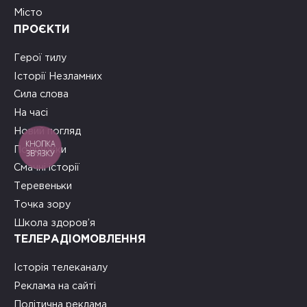
Місто
ПРОЄКТИ
Герої тилу
Історії Незламних
Сила слова
На часі
Новий погляд
КНОПКА
Подружки
ЗВ'ЯЗКУ
Смачні історії
Теревеньки
Точка зору
Школа здоров’я
ТЕЛЕРАДІОМОВЛЕННЯ
Історія телеканалу
Реклама на сайті
Політична реклама