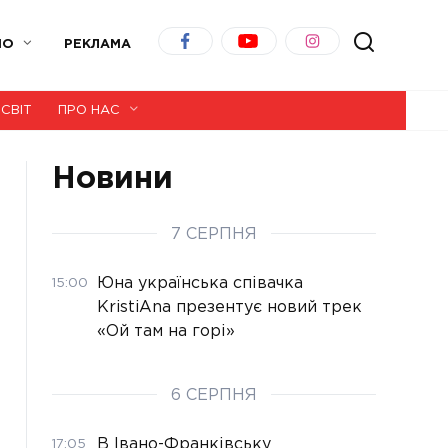
ІО
РЕКЛАМА
СВІТ
ПРО НАС
Новини
7 СЕРПНЯ
Юна українська співачка
15:00
KristiAna презентує новий трек
«Ой там на горі»
6 СЕРПНЯ
В Івано-Франківську
17:05