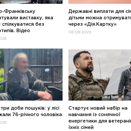
о-Франківську
Державні виплати для сім
тували виставку, яка
дітьми можна отримуват
 спілкуватися без
через «Дія.Картку»
типів. Відео
06.08.2026
026
три доби пошуків: у лісі
Стартує новий набір на
али 76-річного чоловіка
навчання із сонячної
енергетики для ветерані
026
їхніх сімей