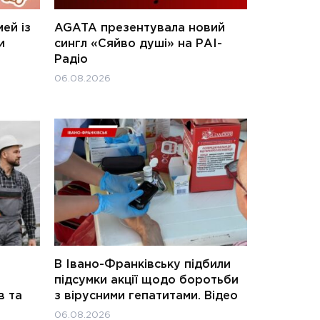
ей із
AGATA презентувала новий
и
сингл «Сяйво душі» на РАІ-
Радіо
06.08.2026
В Івано-Франківську підбили
підсумки акції щодо боротьби
в та
з вірусними гепатитами. Відео
06.08.2026