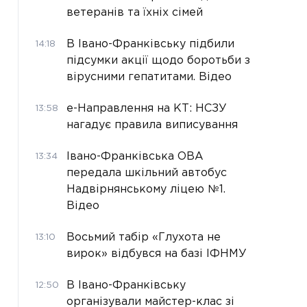
ветеранів та їхніх сімей
В Івано-Франківську підбили
14:18
підсумки акції щодо боротьби з
вірусними гепатитами. Відео
е-Направлення на КТ: НСЗУ
13:58
нагадує правила виписування
Івано-Франківська ОВА
13:34
передала шкільний автобус
Надвірнянському ліцею №1.
Відео
Восьмий табір «Глухота не
13:10
вирок» відбувся на базі ІФНМУ
В Івано-Франківську
12:50
організували майстер-клас зі