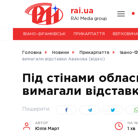
Skip
rai.ua
to
content
НОВИНИ
RAI Media group
ІВАНО-ФРАНКІВСЬК
ПРИКАРПАТТЯ
ВЕРХОВИН
СВІТ
Головна
Новини
Прикарпаття
Івано-Ф
вимагали відставки Авакова (відео)
Під стінами обласн
УКРАЇНА
вимагали відставк
Поширити:
АВТОР
НА Ч
Юлія Март
1 хв