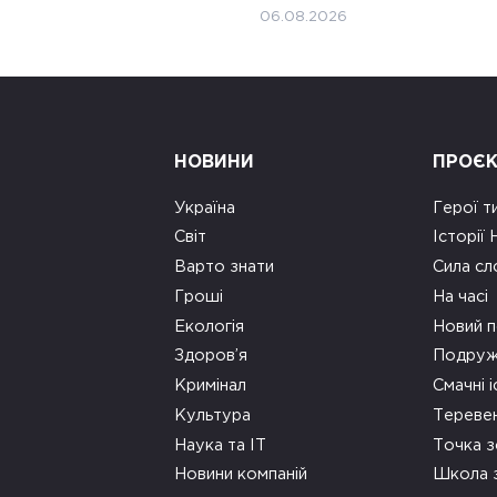
06.08.2026
НОВИНИ
ПРОЄ
Україна
Герої т
Світ
Історії
Варто знати
Сила сл
Гроші
На часі
Екологія
Новий п
Здоров’я
Подруж
Кримінал
Смачні і
Культура
Тереве
Наука та ІТ
Точка 
Новини компаній
Школа 