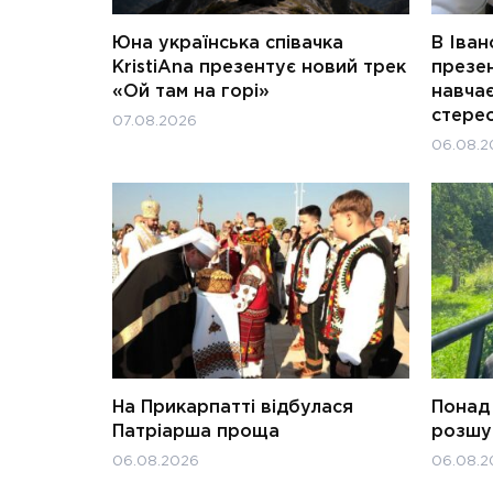
Юна українська співачка
В Іван
KristiAna презентує новий трек
презен
«Ой там на горі»
навчає
стерео
07.08.2026
06.08.2
На Прикарпатті відбулася
Понад 
Патріарша проща
розшук
06.08.2026
06.08.2