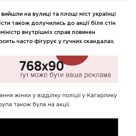
 вийшли на вулиці та площі міст українці
істи також долучились до акції біля стін
 міністр внутрішніх справ повинен
сить часто фігурує у гучних скандалах.
ня жінки у відділку поліції у Кагарлику
рупа також була на акції.