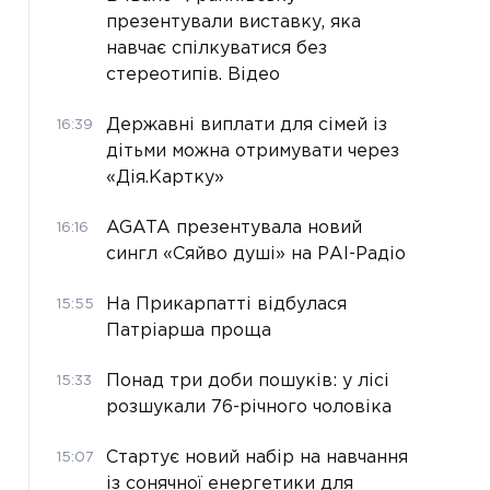
презентували виставку, яка
навчає спілкуватися без
стереотипів. Відео
Державні виплати для сімей із
16:39
дітьми можна отримувати через
«Дія.Картку»
AGATA презентувала новий
16:16
сингл «Сяйво душі» на РАІ-Радіо
На Прикарпатті відбулася
15:55
Патріарша проща
Понад три доби пошуків: у лісі
15:33
розшукали 76-річного чоловіка
Стартує новий набір на навчання
15:07
із сонячної енергетики для