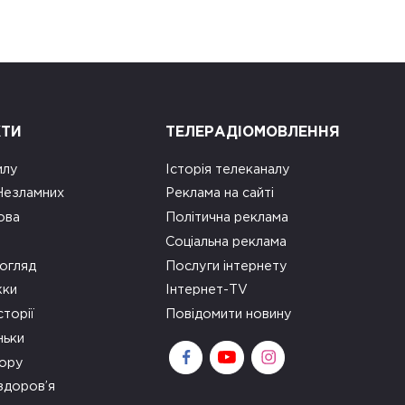
КТИ
ТЕЛЕРАДІОМОВЛЕННЯ
илу
Історія телеканалу
 Незламних
Реклама на сайті
ова
Політична реклама
Соціальна реклама
огляд
Послуги інтернету
ки
Інтернет-TV
сторії
Повідомити новину
ньки
зору
здоров’я