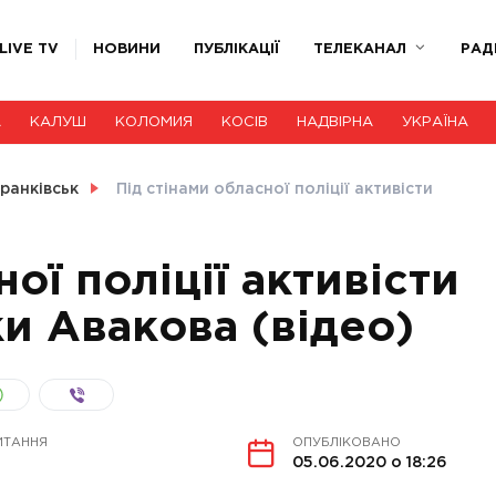
LIVE TV
НОВИНИ
ПУБЛІКАЦІЇ
ТЕЛЕКАНАЛ
РАД
А
КАЛУШ
КОЛОМИЯ
КОСІВ
НАДВІРНА
УКРАЇНА
ранківськ
Під стінами обласної поліції активісти
ої поліції активісти
и Авакова (відео)
ИТАННЯ
ОПУБЛІКОВАНО
05.06.2020 о 18:26