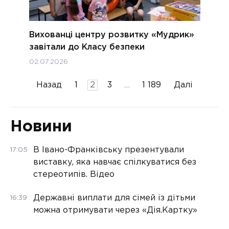
Вихованці центру розвитку «Мудрик»
завітали до Класу безпеки
02.07.2026
Пагінація
Назад
1
2
3
…
1 189
Далі
записів
Новини
В Івано-Франківську презентували
17:05
виставку, яка навчає спілкуватися без
стереотипів. Відео
Державні виплати для сімей із дітьми
16:39
можна отримувати через «Дія.Картку»