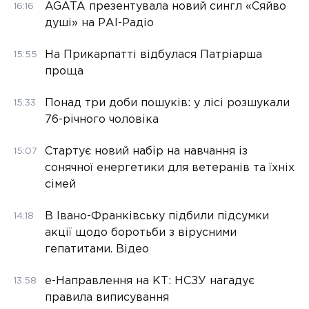
AGATA презентувала новий сингл «Сяйво
16:16
душі» на РАІ-Радіо
На Прикарпатті відбулася Патріарша
15:55
проща
Понад три доби пошуків: у лісі розшукали
15:33
76-річного чоловіка
Стартує новий набір на навчання із
15:07
сонячної енергетики для ветеранів та їхніх
сімей
В Івано-Франківську підбили підсумки
14:18
акції щодо боротьби з вірусними
гепатитами. Відео
е-Направлення на КТ: НСЗУ нагадує
13:58
правила виписування