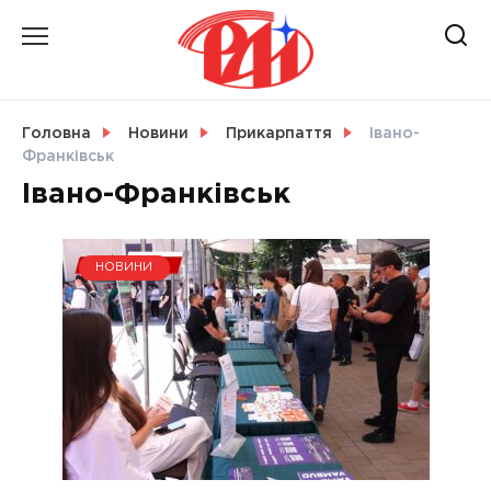
Skip
to
content
НОВИНИ
Головна
Новини
Прикарпаття
Івано-
Франківськ
СВІТ
Івано-Франківськ
НОВИНИ
УКРАЇНА