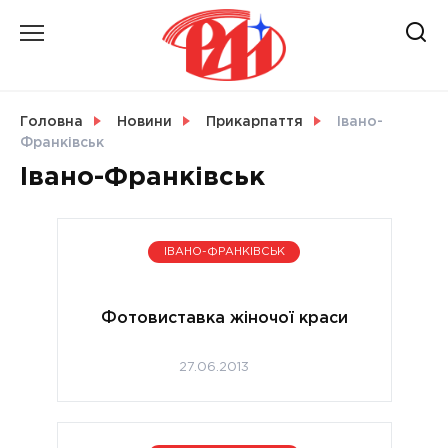
Skip
to
content
НОВИНИ
Головна
Новини
Прикарпаття
Івано-
Франківськ
СВІТ
Івано-Франківськ
ІВАНО-ФРАНКІВСЬК
УКРАЇНА
Фотовиставка жіночої краси
27.06.2013