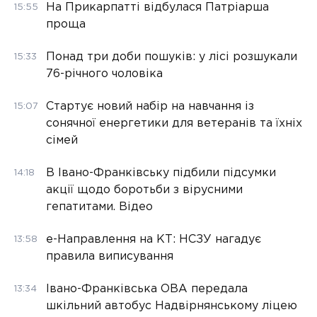
На Прикарпатті відбулася Патріарша
15:55
проща
Понад три доби пошуків: у лісі розшукали
15:33
76-річного чоловіка
Стартує новий набір на навчання із
15:07
сонячної енергетики для ветеранів та їхніх
сімей
В Івано-Франківську підбили підсумки
14:18
акції щодо боротьби з вірусними
гепатитами. Відео
е-Направлення на КТ: НСЗУ нагадує
13:58
правила виписування
Івано-Франківська ОВА передала
13:34
шкільний автобус Надвірнянському ліцею