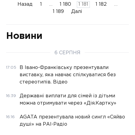
Пагінація
Назад
1
…
1 180
1 181
1 182
…
записів
1 189
Далі
Новини
6 СЕРПНЯ
В Івано-Франківську презентували
17:05
виставку, яка навчає спілкуватися без
стереотипів. Відео
Державні виплати для сімей із дітьми
16:39
можна отримувати через «Дія.Картку»
AGATA презентувала новий сингл «Сяйво
16:16
душі» на РАІ-Радіо