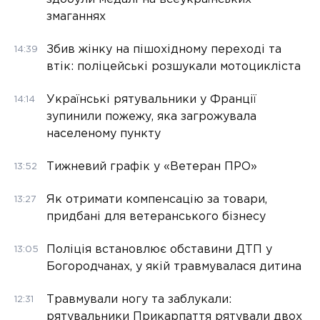
змаганнях
Збив жінку на пішохідному переході та
14:39
втік: поліцейські розшукали мотоцикліста
Українські рятувальники у Франції
14:14
зупинили пожежу, яка загрожувала
населеному пункту
Тижневий графік у «Ветеран ПРО»
13:52
Як отримати компенсацію за товари,
13:27
придбані для ветеранського бізнесу
Поліція встановлює обставини ДТП у
13:05
Богородчанах, у якій травмувалася дитина
Травмували ногу та заблукали:
12:31
рятувальники Прикарпаття рятували двох