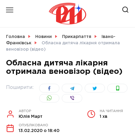
Skip
to
content
НОВИНИ
Головна
Новини
Прикарпаття
Івано-
Франківськ
Обласна дитяча лікарня отримала
СВІТ
веновізор (відео)
Обласна дитяча лікарня
отримала веновізор (відео)
УКРАЇНА
Поширити:
АВТОР
НА ЧИТАННЯ
Юлія Март
1 хв
ОПУБЛІКОВАНО
13.02.2020 о 18:40