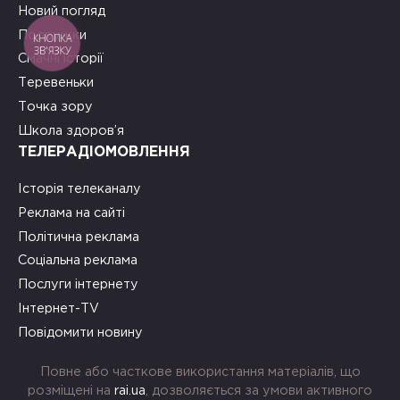
Новий погляд
Подружки
КНОПКА
ЗВ'ЯЗКУ
Смачні історії
Теревеньки
Точка зору
Школа здоров’я
ТЕЛЕРАДІОМОВЛЕННЯ
Історія телеканалу
Реклама на сайті
Політична реклама
Соціальна реклама
Послуги інтернету
Інтернет-TV
Повідомити новину
Повне або часткове використання матеріалів, що
розміщені на
rai.ua
, дозволяється за умови активного