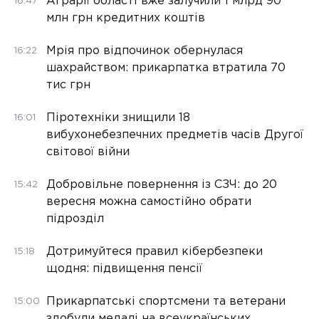
Аграрії області вже залучили 1 млрд 90
16:47
млн грн кредитних коштів
Мрія про відпочинок обернулася
16:22
шахрайством: прикарпатка втратила 70
тис грн
Піротехніки знищили 18
16:01
вибухонебезпечних предметів часів Другої
світової війни
Добровільне повернення із СЗЧ: до 20
15:42
вересня можна самостійно обрати
підрозділ
Дотримуйтеся правил кібербезпеки
15:18
щодня: підвищення пенсії
Прикарпатські спортсмени та ветерани
15:00
здобули медалі на всеукраїнських